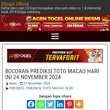
Ditogel Official
Daftar dan Login | DiTogel merupakan situs judi online no 1 di indonesia
sejak 2014 hingga sekarang.
BOCORAN PREDIKSI TOTO MACAU HARI
INI 24 NOVEMBER 2024
ditoto
23 November 2024
PREDIKSI
,
PREDIKSI TOTO MACAU 16:00
Jangan lupa share