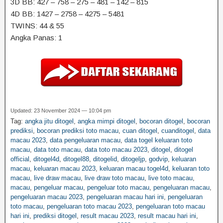
3D BB: 427 – 758 – 275 – 481 – 142 – 815
4D BB: 1427 – 2758 – 4275 – 5481
TWINS: 44 & 55
Angka Panas: 1
Updated: 23 November 2024 — 10:04 pm
Tag:
angka jitu ditogel
,
angka mimpi ditogel
,
bocoran ditogel
,
bocoran
prediksi
,
bocoran prediksi toto macau
,
cuan ditogel
,
cuanditogel
,
data
macau 2023
,
data pengeluaran macau
,
data togel keluaran toto
macau
,
data toto macau
,
data toto macau 2023
,
ditogel
,
ditogel
official
,
ditogel4d
,
ditogel88
,
ditogelid
,
ditogeljp
,
godvip
,
keluaran
macau
,
keluaran macau 2023
,
keluaran macau togel4d
,
keluaran toto
macau
,
live draw macau
,
live draw toto macau
,
live toto macau
,
macau
,
pengeluar macau
,
pengeluar toto macau
,
pengeluaran macau
,
pengeluaran macau 2023
,
pengeluaran macau hari ini
,
pengeluaran
toto macau
,
pengeluaran toto macau 2023
,
pengeluaran toto macau
hari ini
,
prediksi ditogel
,
result macau 2023
,
result macau hari ini
,