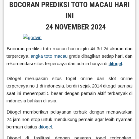
BOCORAN PREDIKSI TOTO MACAU HARI
INI
24 NOVEMBER 2024
Bocoran prediksi toto macau hari ini jitu 4d 3d 2d akuran dan
terpercaya.
angka toto macau
gratis dibagikan setiap hari. dan
rekomendasi situs terpercaya dari admin hanya di
ditogel
.
Ditogel merupakan situs togel online dan slot online
terpercaya no 1 di indonesia, berdiri sejak 2014 ditogel sampai
saat ini menempati 5 besar dengan pemain aktif terbanyak di
indonesia bahkan di asia.
Ditogel memberikan pelayanan terbaik dengan menawarkan
24 jam non stop untuk mendukung pemain agar lebih nyaman
bermain disitus
ditogel
.
Ditogel di fasilitasi dengan pasaran togel terlengkap,