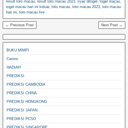
result toto macau
,
result toto macau 2023
,
syair ditogel
,
togel macau
,
togel macau hari ini keluar
,
toto macau
,
toto macau 2023
,
toto macau
hari ini
,
toto macau live
← Previous Post
Next Post →
BUKU MIMPI
Casino
HADIAH
PREDIKSI
PREDIKSI CAMBODIA
PREDIKSI CHINA
PREDIKSI HONGKONG
PREDIKSI JAPAN
PREDIKSI PCSO
PREDIKSI SINGAPORE