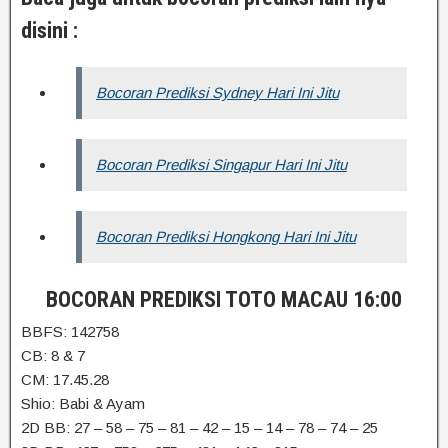
disini :
Bocoran Prediksi Sydney Hari Ini Jitu
Bocoran Prediksi Singapur Hari Ini Jitu
Bocoran Prediksi Hongkong Hari Ini Jitu
BOCORAN PREDIKSI TOTO MACAU 16:00
BBFS: 142758
CB: 8 & 7
CM: 17.45.28
Shio: Babi & Ayam
2D BB: 27 – 58 – 75 – 81 – 42 – 15 – 14 – 78 – 74 – 25