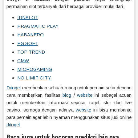
permainan slot terbanyak dari berbagai provider mulai dari :
IDNSLOT
PRAGMATIC PLAY
HABANERO
PG SOFT
TOP TREND
GMW
MICROGAMING
NO LIMIT CITY
Ditogel
memberikan sebuah ruang untuk pemain setia dengan
cara memberikan fasilitas
blog
/
website
ini sebagai acuan
untuk memberikan informasi seputar togel, slot dan live
casino. semoga dengan adanya
website
ini bisa membantu
para pemain agar lebih nyaman menggunakan situs judi online
ditogel
.
Baca juga untuk bocoran prediksi lain nya