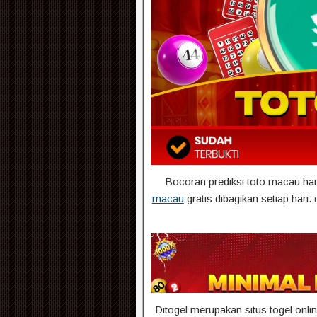
Bocoran prediksi toto macau hari
macau
gratis dibagikan setiap hari
Ditogel merupakan situs togel onlin