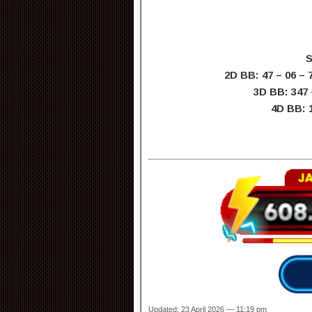
S
2D BB: 47 – 06 – 7
3D BB: 347 
4D BB: 1
Updated: 23 April 2026 — 11:19 pm