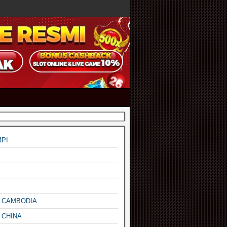
PI
I CAMBODIA
 CHINA