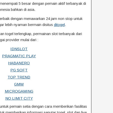
i menempati 5 besar dengan pemain aktif terbanyak di
onesia bahkan di asia.
terbaik dengan menawarkan 24 jam non stop untuk
r lebih nyaman bermain disitus
ditogel
.
aran togel terlengkap, permainan slot terbanyak dari
gai provider mulai dari :
IDNSLOT
PRAGMATIC PLAY
HABANERO
PG SOFT
TOP TREND
GMW
MICROGAMING
NO LIMIT CITY
tuk pemain setia dengan cara memberikan fasilitas
tuk memberikan informasi seputar togel, slot dan live