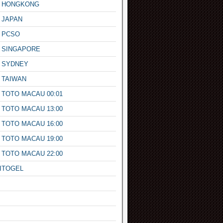
I HONGKONG
 JAPAN
 PCSO
I SINGAPORE
I SYDNEY
 TAIWAN
 TOTO MACAU 00:01
 TOTO MACAU 13:00
 TOTO MACAU 16:00
 TOTO MACAU 19:00
 TOTO MACAU 22:00
ITOGEL