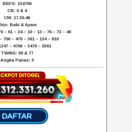
BBFS: 134706
CB: 0 & 4
CM: 17.30.46
hio: Babi & Ayam
0 – 61 – 34 – 10 – 13 – 76 – 73 – 40
– 706 – 470 – 361 – 134 – 610
347 – 4706 – 3470 – 0361
TWINS: 00 & 77
Angka Panas: 0