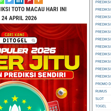
PREDIKS
KSI TOTO MACAU HARI INI
PREDIKSI
24 APRIL
2026
PREDIKSI
PREDIKS
PREDIKS
PREDIKSI
PREDIKSI
PREDIKSI
PREDIKSI
PREDIKSI
PREDIKSI
PROMO D
RUMUS
SLOT
TOGEL