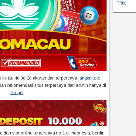
TRIK
 ini jitu 4d 3d 2d akuran dan terpercaya.
angka toto
. dan rekomendasi situs terpercaya dari admin hanya di
ditogel
.
e dan slot online terpercaya no 1 di indonesia, berdiri