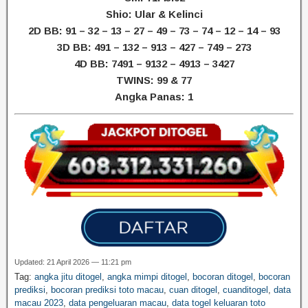
Shio: Ular & Kelinci
2D BB: 91 – 32 – 13 – 27 – 49 – 73 – 74 – 12 – 14 – 93
3D BB: 491 – 132 – 913 – 427 – 749 – 273
4D BB: 7491 – 9132 – 4913 – 3427
TWINS: 99 & 77
Angka Panas: 1
Updated: 21 April 2026 — 11:21 pm
Tag:
angka jitu ditogel
,
angka mimpi ditogel
,
bocoran ditogel
,
bocoran
prediksi
,
bocoran prediksi toto macau
,
cuan ditogel
,
cuanditogel
,
data
macau 2023
,
data pengeluaran macau
,
data togel keluaran toto