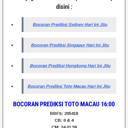
disini :
Bocoran Prediksi Sydney Hari Ini Jitu
Bocoran Prediksi Singapur Hari Ini Jitu
Bocoran Prediksi Hongkong Hari Ini Jitu
Bocoran Prediksi Toto Macau Hari Ini Jitu
BOCORAN PREDIKSI TOTO MACAU 16:00
BBFS: 205418
CB: 0 & 4
CM: 24.01.58