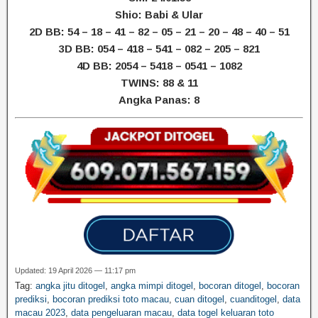
Shio: Babi & Ular
2D BB: 54 – 18 – 41 – 82 – 05 – 21 – 20 – 48 – 40 – 51
3D BB: 054 – 418 – 541 – 082 – 205 – 821
4D BB: 2054 – 5418 – 0541 – 1082
TWINS: 88 & 11
Angka Panas: 8
Updated: 19 April 2026 — 11:17 pm
Tag:
angka jitu ditogel
,
angka mimpi ditogel
,
bocoran ditogel
,
bocoran
prediksi
,
bocoran prediksi toto macau
,
cuan ditogel
,
cuanditogel
,
data
macau 2023
,
data pengeluaran macau
,
data togel keluaran toto