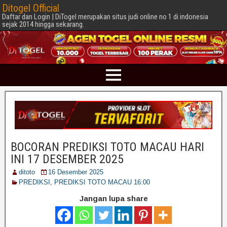
Ditogel Official
Daftar dan Login | DiTogel merupakan situs judi online no 1 di indonesia
sejak 2014 hingga sekarang.
BOCORAN PREDIKSI TOTO MACAU HARI
INI 17 DESEMBER 2025
ditoto
16 Desember 2025
PREDIKSI
,
PREDIKSI TOTO MACAU 16:00
Jangan lupa share