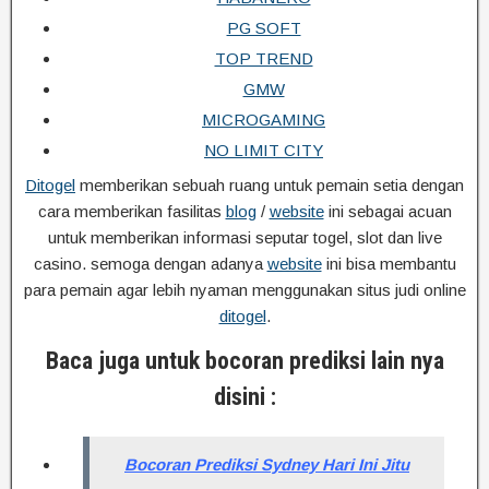
PG SOFT
TOP TREND
GMW
MICROGAMING
NO LIMIT CITY
Ditogel
memberikan sebuah ruang untuk pemain setia dengan
cara memberikan fasilitas
blog
/
website
ini sebagai acuan
untuk memberikan informasi seputar togel, slot dan live
casino. semoga dengan adanya
website
ini bisa membantu
para pemain agar lebih nyaman menggunakan situs judi online
ditogel
.
Baca juga untuk bocoran prediksi lain nya
disini :
Bocoran Prediksi Sydney Hari Ini Jitu