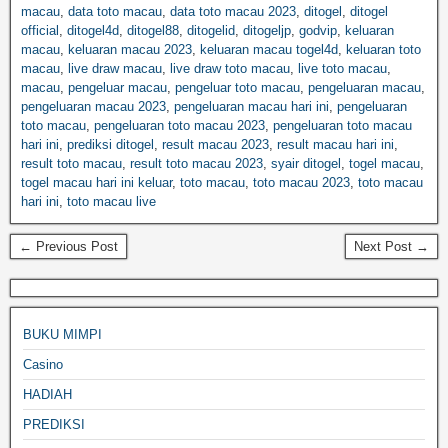
macau
,
data toto macau
,
data toto macau 2023
,
ditogel
,
ditogel
official
,
ditogel4d
,
ditogel88
,
ditogelid
,
ditogeljp
,
godvip
,
keluaran
macau
,
keluaran macau 2023
,
keluaran macau togel4d
,
keluaran toto
macau
,
live draw macau
,
live draw toto macau
,
live toto macau
,
macau
,
pengeluar macau
,
pengeluar toto macau
,
pengeluaran macau
,
pengeluaran macau 2023
,
pengeluaran macau hari ini
,
pengeluaran
toto macau
,
pengeluaran toto macau 2023
,
pengeluaran toto macau
hari ini
,
prediksi ditogel
,
result macau 2023
,
result macau hari ini
,
result toto macau
,
result toto macau 2023
,
syair ditogel
,
togel macau
,
togel macau hari ini keluar
,
toto macau
,
toto macau 2023
,
toto macau
hari ini
,
toto macau live
← Previous Post
Next Post →
BUKU MIMPI
Casino
HADIAH
PREDIKSI