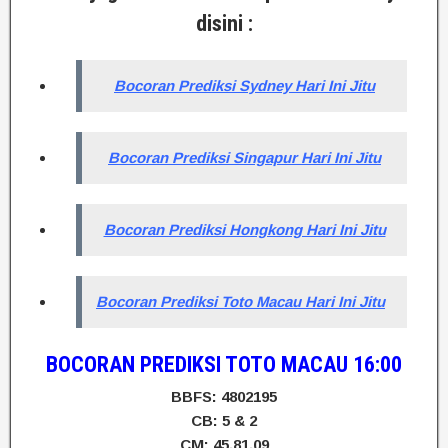
disini :
Bocoran Prediksi Sydney Hari Ini Jitu
Bocoran Prediksi Singapur Hari Ini Jitu
Bocoran Prediksi Hongkong Hari Ini Jitu
Bocoran Prediksi Toto Macau Hari Ini Jitu
BOCORAN PREDIKSI TOTO MACAU 16:00
BBFS: 4802195
CB: 5 & 2
CM: 45.81.09