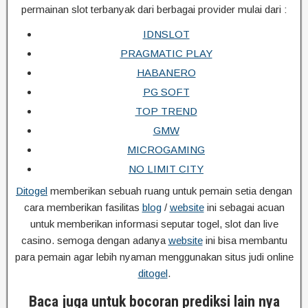
permainan slot terbanyak dari berbagai provider mulai dari :
IDNSLOT
PRAGMATIC PLAY
HABANERO
PG SOFT
TOP TREND
GMW
MICROGAMING
NO LIMIT CITY
Ditogel
memberikan sebuah ruang untuk pemain setia dengan
cara memberikan fasilitas
blog
/
website
ini sebagai acuan
untuk memberikan informasi seputar togel, slot dan live
casino. semoga dengan adanya
website
ini bisa membantu
para pemain agar lebih nyaman menggunakan situs judi online
ditogel
.
Baca juga untuk bocoran prediksi lain nya