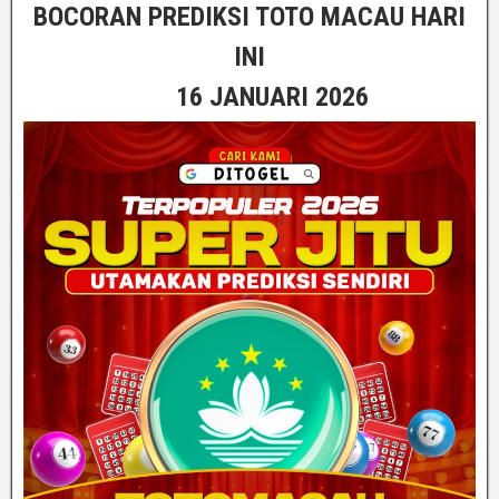
BOCORAN PREDIKSI TOTO MACAU HARI
INI
16 JANUARI 2026