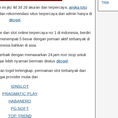
TRIK
 ini jitu 4d 3d 2d akuran dan terpercaya.
angka toto
. dan rekomendasi situs terpercaya dari admin hanya di
ditogel
.
e dan slot online terpercaya no 1 di indonesia, berdiri
i menempati 5 besar dengan pemain aktif terbanyak di
onesia bahkan di asia.
terbaik dengan menawarkan 24 jam non stop untuk
r lebih nyaman bermain disitus
ditogel
.
aran togel terlengkap, permainan slot terbanyak dari
gai provider mulai dari :
IDNSLOT
PRAGMATIC PLAY
HABANERO
PG SOFT
TOP TREND