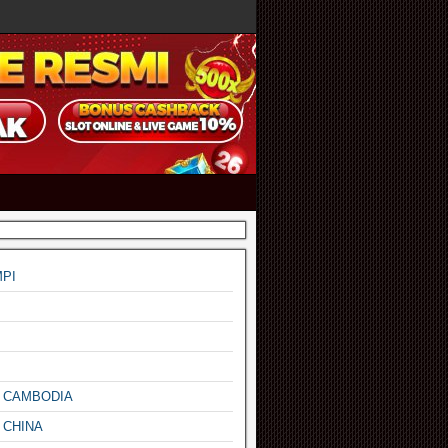
PI
I CAMBODIA
 CHINA