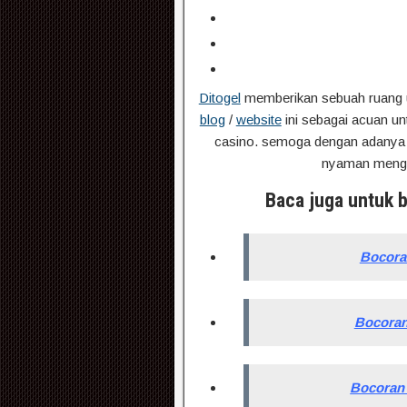
Ditogel
memberikan sebuah ruang un
blog
/
website
ini sebagai acuan un
casino. semoga dengan adany
nyaman menggu
Baca juga untuk bo
Bocoran
Bocoran 
Bocoran 