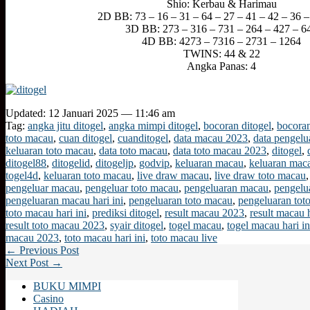
Shio: Kerbau & Harimau
2D BB: 73 – 16 – 31 – 64 – 27 – 41 – 42 – 36 –
3D BB: 273 – 316 – 731 – 264 – 427 – 6
4D BB: 4273 – 7316 – 2731 – 1264
TWINS: 44 & 22
Angka Panas: 4
Updated: 12 Januari 2025 — 11:46 am
Tag:
angka jitu ditogel
,
angka mimpi ditogel
,
bocoran ditogel
,
bocoran
toto macau
,
cuan ditogel
,
cuanditogel
,
data macau 2023
,
data pengel
keluaran toto macau
,
data toto macau
,
data toto macau 2023
,
ditogel
,
ditogel88
,
ditogelid
,
ditogeljp
,
godvip
,
keluaran macau
,
keluaran mac
togel4d
,
keluaran toto macau
,
live draw macau
,
live draw toto macau
pengeluar macau
,
pengeluar toto macau
,
pengeluaran macau
,
pengelu
pengeluaran macau hari ini
,
pengeluaran toto macau
,
pengeluaran tot
toto macau hari ini
,
prediksi ditogel
,
result macau 2023
,
result macau h
result toto macau 2023
,
syair ditogel
,
togel macau
,
togel macau hari in
macau 2023
,
toto macau hari ini
,
toto macau live
← Previous Post
Next Post →
BUKU MIMPI
Casino