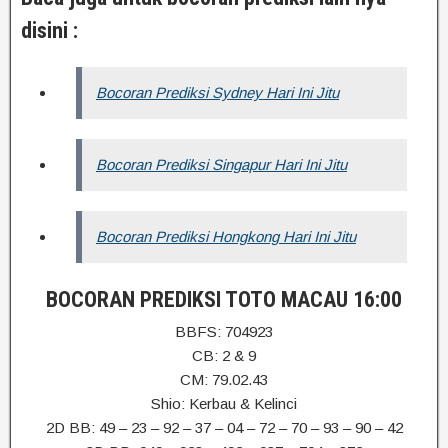
disini :
Bocoran Prediksi Sydney Hari Ini Jitu
Bocoran Prediksi Singapur Hari Ini Jitu
Bocoran Prediksi Hongkong Hari Ini Jitu
BOCORAN PREDIKSI TOTO MACAU 16:00
BBFS: 704923
CB: 2 & 9
CM: 79.02.43
Shio: Kerbau & Kelinci
2D BB: 49 – 23 – 92 – 37 – 04 – 72 – 70 – 93 – 90 – 42