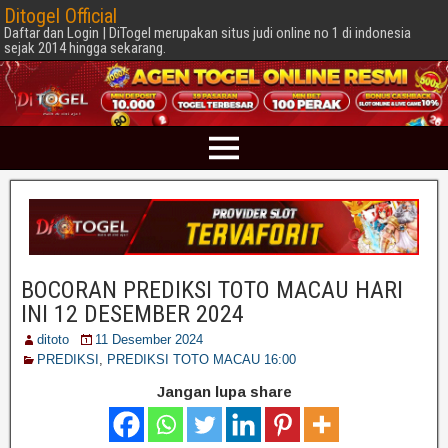
Ditogel Official
Daftar dan Login | DiTogel merupakan situs judi online no 1 di indonesia
sejak 2014 hingga sekarang.
BOCORAN PREDIKSI TOTO MACAU HARI
INI 12 DESEMBER 2024
ditoto
11 Desember 2024
PREDIKSI
,
PREDIKSI TOTO MACAU 16:00
Jangan lupa share