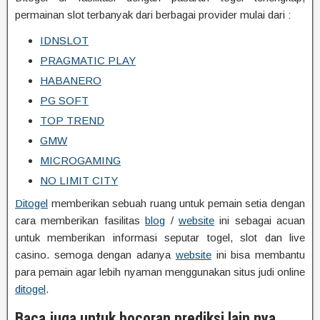
permainan slot terbanyak dari berbagai provider mulai dari :
IDNSLOT
PRAGMATIC PLAY
HABANERO
PG SOFT
TOP TREND
GMW
MICROGAMING
NO LIMIT CITY
Ditogel
memberikan sebuah ruang untuk pemain setia dengan
cara memberikan fasilitas
blog
/
website
ini sebagai acuan
untuk memberikan informasi seputar togel, slot dan live
casino. semoga dengan adanya
website
ini bisa membantu
para pemain agar lebih nyaman menggunakan situs judi online
ditogel
.
Baca juga untuk bocoran prediksi lain nya