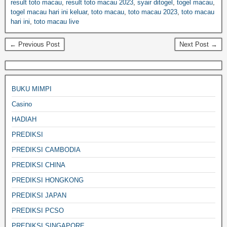
result toto macau
,
result toto macau 2023
,
syair ditogel
,
togel macau
,
togel macau hari ini keluar
,
toto macau
,
toto macau 2023
,
toto macau
hari ini
,
toto macau live
← Previous Post
Next Post →
BUKU MIMPI
Casino
HADIAH
PREDIKSI
PREDIKSI CAMBODIA
PREDIKSI CHINA
PREDIKSI HONGKONG
PREDIKSI JAPAN
PREDIKSI PCSO
PREDIKSI SINGAPORE