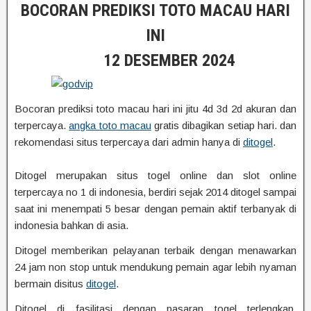
BOCORAN PREDIKSI TOTO MACAU HARI
INI
12 DESEMBER 2024
Bocoran prediksi toto macau hari ini jitu 4d 3d 2d akuran dan
terpercaya.
angka toto macau
gratis dibagikan setiap hari. dan
rekomendasi situs terpercaya dari admin hanya di
ditogel
.
Ditogel merupakan situs togel online dan slot online
terpercaya no 1 di indonesia, berdiri sejak 2014 ditogel sampai
saat ini menempati 5 besar dengan pemain aktif terbanyak di
indonesia bahkan di asia.
Ditogel memberikan pelayanan terbaik dengan menawarkan
24 jam non stop untuk mendukung pemain agar lebih nyaman
bermain disitus
ditogel
.
Ditogel di fasilitasi dengan pasaran togel terlengkap,