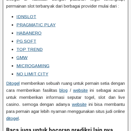
permainan slot terbanyak dari berbagai provider mulai dari :
IDNSLOT
PRAGMATIC PLAY
HABANERO
PG SOFT
TOP TREND
GMW
MICROGAMING
NO LIMIT CITY
Ditogel
memberikan sebuah ruang untuk pemain setia dengan
cara memberikan fasilitas
blog
/
website
ini sebagai acuan
untuk memberikan informasi seputar togel, slot dan live
casino. semoga dengan adanya
website
ini bisa membantu
para pemain agar lebih nyaman menggunakan situs judi online
ditogel
.
Baca juga untuk bocoran prediksi lain nya