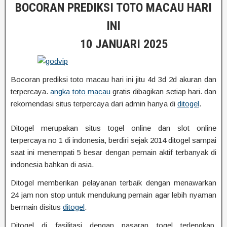
BOCORAN PREDIKSI TOTO MACAU HARI
INI
10 JANUARI 2025
Bocoran prediksi toto macau hari ini jitu 4d 3d 2d akuran dan
terpercaya.
angka toto macau
gratis dibagikan setiap hari. dan
rekomendasi situs terpercaya dari admin hanya di
ditogel
.
Ditogel merupakan situs togel online dan slot online
terpercaya no 1 di indonesia, berdiri sejak 2014 ditogel sampai
saat ini menempati 5 besar dengan pemain aktif terbanyak di
indonesia bahkan di asia.
Ditogel memberikan pelayanan terbaik dengan menawarkan
24 jam non stop untuk mendukung pemain agar lebih nyaman
bermain disitus
ditogel
.
Ditogel di fasilitasi dengan pasaran togel terlengkap,