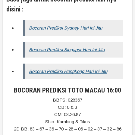
disini :
Bocoran Prediksi Sydney Hari Ini Jitu
Bocoran Prediksi Singapur Hari Ini Jitu
Bocoran Prediksi Hongkong Hari Ini Jitu
BOCORAN PREDIKSI TOTO MACAU 16:00
BBFS: 028367
CB: 0 & 3
CM: 03.26.87
Shio: Kambing & Tikus
2D BB: 83 – 67 – 36 – 70 – 28 – 06 – 02 – 37 – 32 – 86