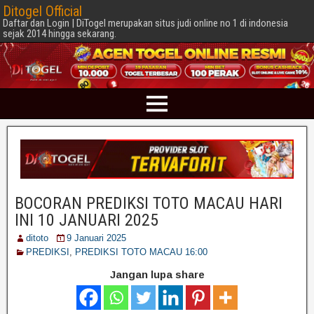
Ditogel Official
Daftar dan Login | DiTogel merupakan situs judi online no 1 di indonesia
sejak 2014 hingga sekarang.
BOCORAN PREDIKSI TOTO MACAU HARI
INI 10 JANUARI 2025
ditoto
9 Januari 2025
PREDIKSI
,
PREDIKSI TOTO MACAU 16:00
Jangan lupa share