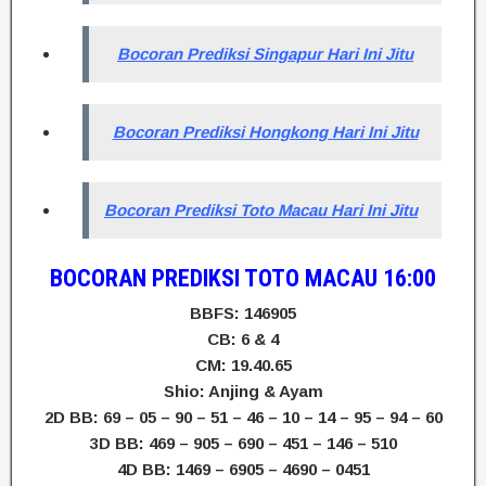
Bocoran Prediksi Singapur Hari Ini Jitu
Bocoran Prediksi Hongkong Hari Ini Jitu
Bocoran Prediksi Toto Macau Hari Ini Jitu
BOCORAN PREDIKSI TOTO MACAU 16:00
BBFS: 146905
CB: 6 & 4
CM: 19.40.65
Shio: Anjing & Ayam
2D BB: 69 – 05 – 90 – 51 – 46 – 10 – 14 – 95 – 94 – 60
3D BB: 469 – 905 – 690 – 451 – 146 – 510
4D BB: 1469 – 6905 – 4690 – 0451