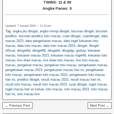
TWINS: 11 & 99
Angka Panas: 9
Updated: 7 Januari 2026 — 11:18 pm
Tag:
angka jitu ditogel
,
angka mimpi ditogel
,
bocoran ditogel
,
bocoran
prediksi
,
bocoran prediksi toto macau
,
cuan ditogel
,
cuanditogel
,
data
macau 2023
,
data pengeluaran macau
,
data togel keluaran toto
macau
,
data toto macau
,
data toto macau 2023
,
ditogel
,
ditogel
official
,
ditogel4d
,
ditogel88
,
ditogelid
,
ditogeljp
,
godvip
,
keluaran
macau
,
keluaran macau 2023
,
keluaran macau togel4d
,
keluaran toto
macau
,
live draw macau
,
live draw toto macau
,
live toto macau
,
macau
,
pengeluar macau
,
pengeluar toto macau
,
pengeluaran macau
,
pengeluaran macau 2023
,
pengeluaran macau hari ini
,
pengeluaran
toto macau
,
pengeluaran toto macau 2023
,
pengeluaran toto macau
hari ini
,
prediksi ditogel
,
result macau 2023
,
result macau hari ini
,
result toto macau
,
result toto macau 2023
,
syair ditogel
,
togel macau
,
togel macau hari ini keluar
,
toto macau
,
toto macau 2023
,
toto macau
hari ini
,
toto macau live
← Previous Post
Next Post →