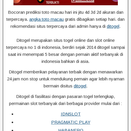
Bocoran prediksi toto macau hari ini jitu 4d 3d 2d akuran dan
terpercaya.
angka toto macau
gratis dibagikan setiap hari. dan
rekomendasi situs terpercaya dari admin hanya di
ditogel
.
Ditogel merupakan situs togel online dan slot online
terpercaya no 1 di indonesia, berdiri sejak 2014 ditogel sampai
saat ini menempati 5 besar dengan pemain aktif terbanyak di
indonesia bahkan di asia.
Ditogel memberikan pelayanan terbaik dengan menawarkan
24 jam non stop untuk mendukung pemain agar lebih nyaman
bermain disitus
ditogel
.
Ditogel di fasilitasi dengan pasaran togel terlengkap,
permainan slot terbanyak dari berbagai provider mulai dari :
IDNSLOT
PRAGMATIC PLAY
HABANERO