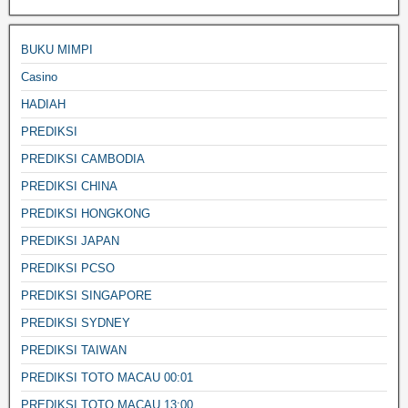
BUKU MIMPI
Casino
HADIAH
PREDIKSI
PREDIKSI CAMBODIA
PREDIKSI CHINA
PREDIKSI HONGKONG
PREDIKSI JAPAN
PREDIKSI PCSO
PREDIKSI SINGAPORE
PREDIKSI SYDNEY
PREDIKSI TAIWAN
PREDIKSI TOTO MACAU 00:01
PREDIKSI TOTO MACAU 13:00