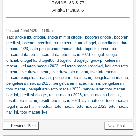
TWINS: 33 & 77
Angka Panas: 8
Updated: 2 Mei 2025 — 11:58 pm
Tag:
angka jitu ditogel
,
angka mimpi ditogel
,
bocoran ditogel
,
bocoran
prediksi
,
bocoran prediksi toto macau
,
cuan ditogel
,
cuanditogel
,
data
macau 2023
,
data pengeluaran macau
,
data togel keluaran toto
macau
,
data toto macau
,
data toto macau 2023
,
ditogel
,
ditogel
official
,
ditogel4d
,
ditogel88
,
ditogelid
,
ditogeljp
,
godvip
,
keluaran
macau
,
keluaran macau 2023
,
keluaran macau togel4d
,
keluaran toto
macau
,
live draw macau
,
live draw toto macau
,
live toto macau
,
macau
,
pengeluar macau
,
pengeluar toto macau
,
pengeluaran macau
,
pengeluaran macau 2023
,
pengeluaran macau hari ini
,
pengeluaran
toto macau
,
pengeluaran toto macau 2023
,
pengeluaran toto macau
hari ini
,
prediksi ditogel
,
result macau 2023
,
result macau hari ini
,
result toto macau
,
result toto macau 2023
,
syair ditogel
,
togel macau
,
togel macau hari ini keluar
,
toto macau
,
toto macau 2023
,
toto macau
hari ini
,
toto macau live
← Previous Post
Next Post →