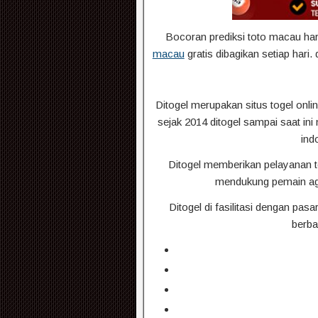
Bocoran prediksi toto macau hari
macau
gratis dibagikan setiap hari
Ditogel merupakan situs togel onlin
sejak 2014 ditogel sampai saat in
ind
Ditogel memberikan pelayanan 
mendukung pemain aga
Ditogel di fasilitasi dengan pas
berba