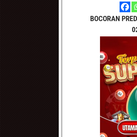
BOCORAN PREDI
0