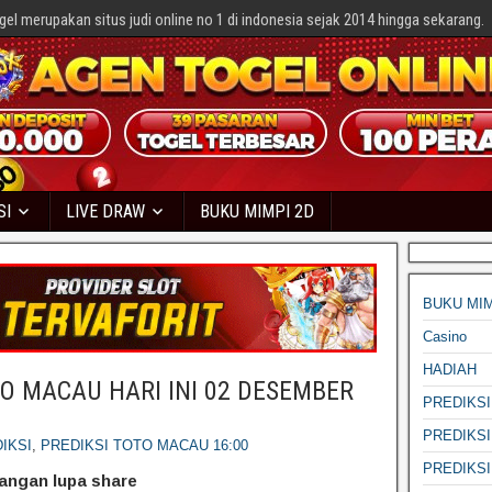
ogel merupakan situs judi online no 1 di indonesia sejak 2014 hingga sekarang.
SI
LIVE DRAW
BUKU MIMPI 2D
BUKU MIM
Casino
HADIAH
O MACAU HARI INI 02 DESEMBER
PREDIKSI
PREDIKS
IKSI
,
PREDIKSI TOTO MACAU 16:00
PREDIKSI
angan lupa share