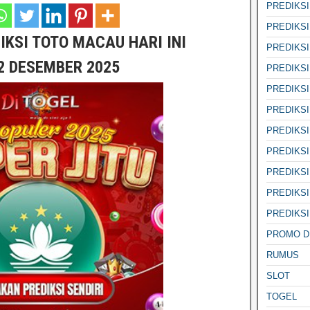
PREDIKS
PREDIKSI
KSI TOTO MACAU HARI INI
PREDIKSI
2 DESEMBER 2025
PREDIKS
PREDIKS
PREDIKSI
PREDIKSI
PREDIKSI
PREDIKSI
PREDIKSI
PREDIKSI
PROMO D
RUMUS
SLOT
TOGEL