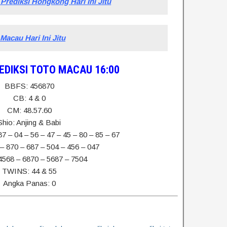
Prediksi Hongkong Hari Ini Jitu
Macau Hari Ini Jitu
DIKSI TOTO MACAU 16:00
BBFS: 456870
CB: 4 & 0
CM: 48.57.60
Shio: Anjing & Babi
7 – 04 – 56 – 47 – 45 – 80 – 85 – 67
– 870 – 687 – 504 – 456 – 047
4568 – 6870 – 5687 – 7504
TWINS: 44 & 55
Angka Panas: 0