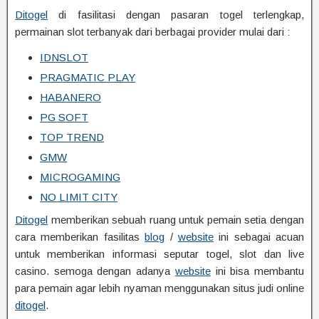
Ditogel
di fasilitasi dengan pasaran togel terlengkap,
permainan slot terbanyak dari berbagai provider mulai dari :
IDNSLOT
PRAGMATIC PLAY
HABANERO
PG SOFT
TOP TREND
GMW
MICROGAMING
NO LIMIT CITY
Ditogel
memberikan sebuah ruang untuk pemain setia dengan
cara memberikan fasilitas
blog
/
website
ini sebagai acuan
untuk memberikan informasi seputar togel, slot dan live
casino. semoga dengan adanya
website
ini bisa membantu
para pemain agar lebih nyaman menggunakan situs judi online
ditogel
.