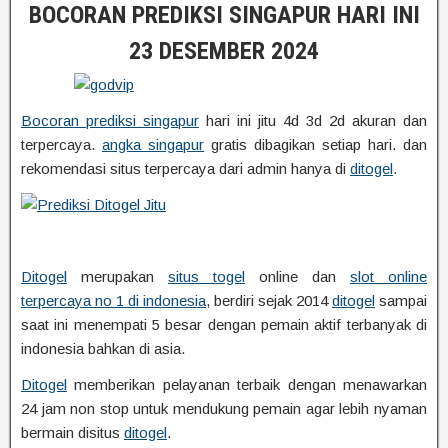
BOCORAN PREDIKSI SINGAPUR HARI INI
23 DESEMBER 2024
Bocoran prediksi singapur
hari ini jitu 4d 3d 2d akuran dan
terpercaya.
angka singapur
gratis dibagikan setiap hari. dan
rekomendasi situs terpercaya dari admin hanya di
ditogel
.
Ditogel
merupakan
situs togel
online dan
slot online
terpercaya no 1 di indonesia
, berdiri sejak 2014
ditogel
sampai
saat ini menempati 5 besar dengan pemain aktif terbanyak di
indonesia bahkan di asia.
Ditogel
memberikan pelayanan terbaik dengan menawarkan
24 jam non stop untuk mendukung pemain agar lebih nyaman
bermain disitus
ditogel
.