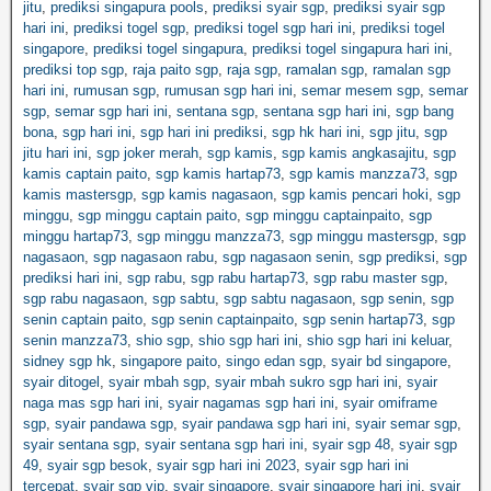
jitu
,
prediksi singapura pools
,
prediksi syair sgp
,
prediksi syair sgp
hari ini
,
prediksi togel sgp
,
prediksi togel sgp hari ini
,
prediksi togel
singapore
,
prediksi togel singapura
,
prediksi togel singapura hari ini
,
prediksi top sgp
,
raja paito sgp
,
raja sgp
,
ramalan sgp
,
ramalan sgp
hari ini
,
rumusan sgp
,
rumusan sgp hari ini
,
semar mesem sgp
,
semar
sgp
,
semar sgp hari ini
,
sentana sgp
,
sentana sgp hari ini
,
sgp bang
bona
,
sgp hari ini
,
sgp hari ini prediksi
,
sgp hk hari ini
,
sgp jitu
,
sgp
jitu hari ini
,
sgp joker merah
,
sgp kamis
,
sgp kamis angkasajitu
,
sgp
kamis captain paito
,
sgp kamis hartap73
,
sgp kamis manzza73
,
sgp
kamis mastersgp
,
sgp kamis nagasaon
,
sgp kamis pencari hoki
,
sgp
minggu
,
sgp minggu captain paito
,
sgp minggu captainpaito
,
sgp
minggu hartap73
,
sgp minggu manzza73
,
sgp minggu mastersgp
,
sgp
nagasaon
,
sgp nagasaon rabu
,
sgp nagasaon senin
,
sgp prediksi
,
sgp
prediksi hari ini
,
sgp rabu
,
sgp rabu hartap73
,
sgp rabu master sgp
,
sgp rabu nagasaon
,
sgp sabtu
,
sgp sabtu nagasaon
,
sgp senin
,
sgp
senin captain paito
,
sgp senin captainpaito
,
sgp senin hartap73
,
sgp
senin manzza73
,
shio sgp
,
shio sgp hari ini
,
shio sgp hari ini keluar
,
sidney sgp hk
,
singapore paito
,
singo edan sgp
,
syair bd singapore
,
syair ditogel
,
syair mbah sgp
,
syair mbah sukro sgp hari ini
,
syair
naga mas sgp hari ini
,
syair nagamas sgp hari ini
,
syair omiframe
sgp
,
syair pandawa sgp
,
syair pandawa sgp hari ini
,
syair semar sgp
,
syair sentana sgp
,
syair sentana sgp hari ini
,
syair sgp 48
,
syair sgp
49
,
syair sgp besok
,
syair sgp hari ini 2023
,
syair sgp hari ini
tercepat
,
syair sgp vip
,
syair singapore
,
syair singapore hari ini
,
syair