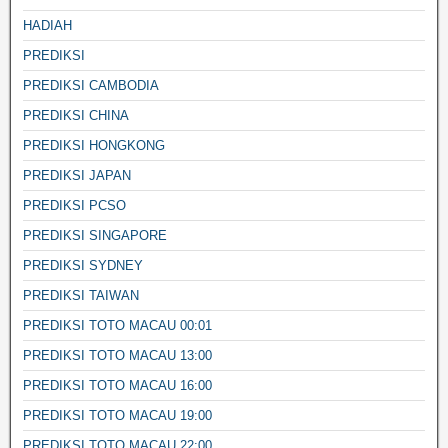
HADIAH
PREDIKSI
PREDIKSI CAMBODIA
PREDIKSI CHINA
PREDIKSI HONGKONG
PREDIKSI JAPAN
PREDIKSI PCSO
PREDIKSI SINGAPORE
PREDIKSI SYDNEY
PREDIKSI TAIWAN
PREDIKSI TOTO MACAU 00:01
PREDIKSI TOTO MACAU 13:00
PREDIKSI TOTO MACAU 16:00
PREDIKSI TOTO MACAU 19:00
PREDIKSI TOTO MACAU 22:00