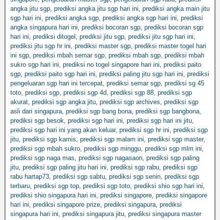
angka jitu sgp
,
prediksi angka jitu sgp hari ini
,
prediksi angka main jitu
sgp hari ini
,
prediksi angka sgp
,
prediksi angka sgp hari ini
,
prediksi
angka singapura hari ini
,
prediksi bocoran sgp
,
prediksi bocoran sgp
hari ini
,
prediksi ditogel
,
prediksi jitu sgp
,
prediksi jitu sgp hari ini
,
prediksi jitu sgp hr ini
,
prediksi master sgp
,
prediksi master togel hari
ini sgp
,
prediksi mbah semar sgp
,
prediksi mbah sgp
,
prediksi mbah
sukro sgp hari ini
,
prediksi no togel singapore hari ini
,
prediksi paito
sgp
,
prediksi paito sgp hari ini
,
prediksi paling jitu sgp hari ini
,
prediksi
pengeluaran sgp hari ini tercepat
,
prediksi semar sgp
,
prediksi sg 45
toto
,
prediksi sgp
,
prediksi sgp 4d
,
prediksi sgp 88
,
prediksi sgp
akurat
,
prediksi sgp angka jitu
,
prediksi sgp archives
,
prediksi sgp
asli dari singapura
,
prediksi sgp bang bona
,
prediksi sgp bangbona
,
prediksi sgp besok
,
prediksi sgp hari ini
,
prediksi sgp hari ini jitu
,
prediksi sgp hari ini yang akan keluar
,
prediksi sgp hr ini
,
prediksi sgp
jitu
,
prediksi sgp kamis
,
prediksi sgp malam ini
,
prediksi sgp master
,
prediksi sgp mbah sukro
,
prediksi sgp minggu
,
prediksi sgp mlm ini
,
prediksi sgp naga mas
,
prediksi sgp nagasaon
,
prediksi sgp paling
jitu
,
prediksi sgp paling jitu hari ini
,
prediksi sgp rabu
,
prediksi sgp
rabu hartap73
,
prediksi sgp sabtu
,
prediksi sgp senin
,
prediksi sgp
terbaru
,
prediksi sgp top
,
prediksi sgp toto
,
prediksi shio sgp hari ini
,
prediksi shio singapura hari ini
,
prediksi singapore
,
prediksi singapore
hari ini
,
prediksi singapore prize
,
prediksi singapura
,
prediksi
singapura hari ini
,
prediksi singapura jitu
,
prediksi singapura master