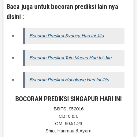
Baca juga untuk bocoran prediksi lain nya
disini :
Bocoran Prediksi Sydney Hari Ini Jitu
Bocoran Prediksi Toto Macau Hari Ini Jitu
Bocoran Prediksi Hongkong Hari Ini Jitu
BOCORAN PREDIKSI SINGAPUR HARI INI
BBFS: 952016
CB: 6 & 0
CM: 90.51.26
Shio: Harimau & Ayam