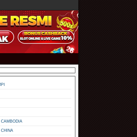
PI
I CAMBODIA
 CHINA