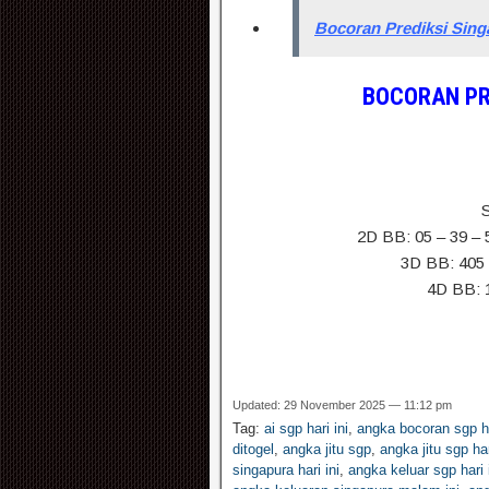
Bocoran Prediksi Singa
BOCORAN PRE
S
2D BB: 05 – 39 – 5
3D BB: 405 
4D BB: 
Updated: 29 November 2025 — 11:12 pm
Tag:
ai sgp hari ini
,
angka bocoran sgp ha
ditogel
,
angka jitu sgp
,
angka jitu sgp har
singapura hari ini
,
angka keluar sgp hari 