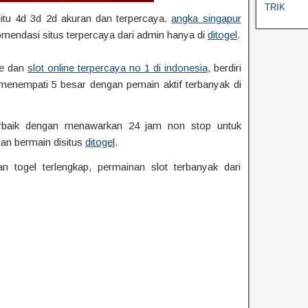
TRIK
 jitu 4d 3d 2d akuran dan terpercaya.
angka singapur
ekomendasi situs terpercaya dari admin hanya di
ditogel
.
ne dan
slot online terpercaya no 1 di indonesia
, berdiri
menempati 5 besar dengan pemain aktif terbanyak di
rbaik dengan menawarkan 24 jam non stop untuk
an bermain disitus
ditogel
.
an togel terlengkap, permainan slot terbanyak dari