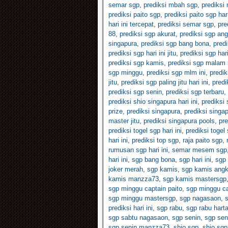
semar sgp
,
prediksi mbah sgp
,
prediksi 
prediksi paito sgp
,
prediksi paito sgp hari
hari ini tercepat
,
prediksi semar sgp
,
pre
88
,
prediksi sgp akurat
,
prediksi sgp ang
singapura
,
prediksi sgp bang bona
,
pred
prediksi sgp hari ini jitu
,
prediksi sgp har
prediksi sgp kamis
,
prediksi sgp malam 
sgp minggu
,
prediksi sgp mlm ini
,
predi
jitu
,
prediksi sgp paling jitu hari ini
,
predi
prediksi sgp senin
,
prediksi sgp terbaru
,
prediksi shio singapura hari ini
,
prediksi
prize
,
prediksi singapura
,
prediksi singap
master jitu
,
prediksi singapura pools
,
pre
prediksi togel sgp hari ini
,
prediksi togel
hari ini
,
prediksi top sgp
,
raja paito sgp
,
rumusan sgp hari ini
,
semar mesem sgp
hari ini
,
sgp bang bona
,
sgp hari ini
,
sgp 
joker merah
,
sgp kamis
,
sgp kamis angk
kamis manzza73
,
sgp kamis mastersgp
sgp minggu captain paito
,
sgp minggu ca
sgp minggu mastersgp
,
sgp nagasaon
,
prediksi hari ini
,
sgp rabu
,
sgp rabu hart
sgp sabtu nagasaon
,
sgp senin
,
sgp sen
sgp senin manzza73
,
shio sgp
,
shio sgp 