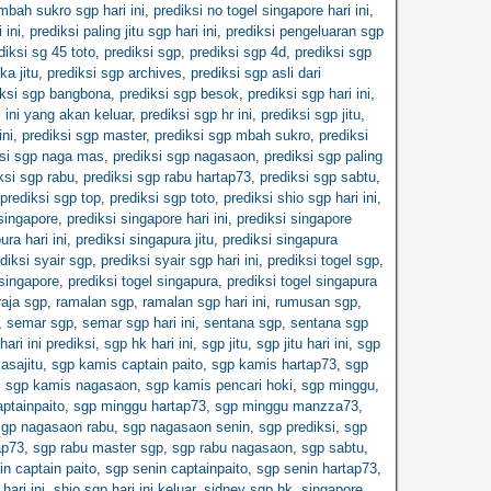
mbah sukro sgp hari ini
,
prediksi no togel singapore hari ini
,
 ini
,
prediksi paling jitu sgp hari ini
,
prediksi pengeluaran sgp
diksi sg 45 toto
,
prediksi sgp
,
prediksi sgp 4d
,
prediksi sgp
ka jitu
,
prediksi sgp archives
,
prediksi sgp asli dari
iksi sgp bangbona
,
prediksi sgp besok
,
prediksi sgp hari ini
,
i ini yang akan keluar
,
prediksi sgp hr ini
,
prediksi sgp jitu
,
ini
,
prediksi sgp master
,
prediksi sgp mbah sukro
,
prediksi
ksi sgp naga mas
,
prediksi sgp nagasaon
,
prediksi sgp paling
ksi sgp rabu
,
prediksi sgp rabu hartap73
,
prediksi sgp sabtu
,
prediksi sgp top
,
prediksi sgp toto
,
prediksi shio sgp hari ini
,
 singapore
,
prediksi singapore hari ini
,
prediksi singapore
ura hari ini
,
prediksi singapura jitu
,
prediksi singapura
diksi syair sgp
,
prediksi syair sgp hari ini
,
prediksi togel sgp
,
 singapore
,
prediksi togel singapura
,
prediksi togel singapura
raja sgp
,
ramalan sgp
,
ramalan sgp hari ini
,
rumusan sgp
,
,
semar sgp
,
semar sgp hari ini
,
sentana sgp
,
sentana sgp
hari ini prediksi
,
sgp hk hari ini
,
sgp jitu
,
sgp jitu hari ini
,
sgp
asajitu
,
sgp kamis captain paito
,
sgp kamis hartap73
,
sgp
,
sgp kamis nagasaon
,
sgp kamis pencari hoki
,
sgp minggu
,
ptainpaito
,
sgp minggu hartap73
,
sgp minggu manzza73
,
sgp nagasaon rabu
,
sgp nagasaon senin
,
sgp prediksi
,
sgp
ap73
,
sgp rabu master sgp
,
sgp rabu nagasaon
,
sgp sabtu
,
in captain paito
,
sgp senin captainpaito
,
sgp senin hartap73
,
hari ini
,
shio sgp hari ini keluar
,
sidney sgp hk
,
singapore