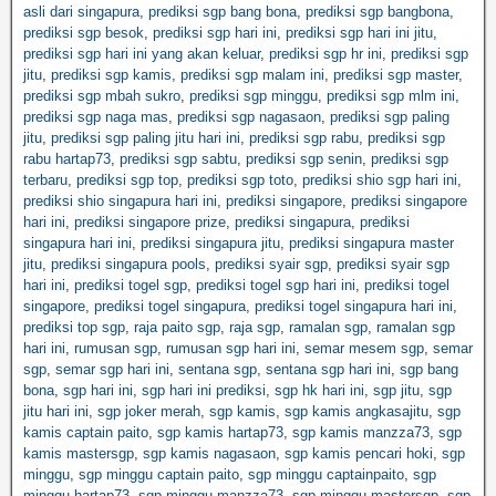
asli dari singapura
,
prediksi sgp bang bona
,
prediksi sgp bangbona
,
prediksi sgp besok
,
prediksi sgp hari ini
,
prediksi sgp hari ini jitu
,
prediksi sgp hari ini yang akan keluar
,
prediksi sgp hr ini
,
prediksi sgp
jitu
,
prediksi sgp kamis
,
prediksi sgp malam ini
,
prediksi sgp master
,
prediksi sgp mbah sukro
,
prediksi sgp minggu
,
prediksi sgp mlm ini
,
prediksi sgp naga mas
,
prediksi sgp nagasaon
,
prediksi sgp paling
jitu
,
prediksi sgp paling jitu hari ini
,
prediksi sgp rabu
,
prediksi sgp
rabu hartap73
,
prediksi sgp sabtu
,
prediksi sgp senin
,
prediksi sgp
terbaru
,
prediksi sgp top
,
prediksi sgp toto
,
prediksi shio sgp hari ini
,
prediksi shio singapura hari ini
,
prediksi singapore
,
prediksi singapore
hari ini
,
prediksi singapore prize
,
prediksi singapura
,
prediksi
singapura hari ini
,
prediksi singapura jitu
,
prediksi singapura master
jitu
,
prediksi singapura pools
,
prediksi syair sgp
,
prediksi syair sgp
hari ini
,
prediksi togel sgp
,
prediksi togel sgp hari ini
,
prediksi togel
singapore
,
prediksi togel singapura
,
prediksi togel singapura hari ini
,
prediksi top sgp
,
raja paito sgp
,
raja sgp
,
ramalan sgp
,
ramalan sgp
hari ini
,
rumusan sgp
,
rumusan sgp hari ini
,
semar mesem sgp
,
semar
sgp
,
semar sgp hari ini
,
sentana sgp
,
sentana sgp hari ini
,
sgp bang
bona
,
sgp hari ini
,
sgp hari ini prediksi
,
sgp hk hari ini
,
sgp jitu
,
sgp
jitu hari ini
,
sgp joker merah
,
sgp kamis
,
sgp kamis angkasajitu
,
sgp
kamis captain paito
,
sgp kamis hartap73
,
sgp kamis manzza73
,
sgp
kamis mastersgp
,
sgp kamis nagasaon
,
sgp kamis pencari hoki
,
sgp
minggu
,
sgp minggu captain paito
,
sgp minggu captainpaito
,
sgp
minggu hartap73
,
sgp minggu manzza73
,
sgp minggu mastersgp
,
sgp