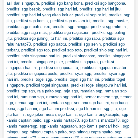
asli dari singapura
,
prediksi sgp bang bona
,
prediksi sgp bangbona
,
prediksi sgp besok
,
prediksi sgp hari ini
,
prediksi sgp hari ini jitu
,
prediksi sgp hari ini yang akan keluar
,
prediksi sgp hr ini
,
prediksi sgp
jitu
,
prediksi sgp kamis
,
prediksi sgp malam ini
,
prediksi sgp master
,
prediksi sgp mbah sukro
,
prediksi sgp minggu
,
prediksi sgp mlm ini
,
prediksi sgp naga mas
,
prediksi sgp nagasaon
,
prediksi sgp paling
jitu
,
prediksi sgp paling jitu hari ini
,
prediksi sgp rabu
,
prediksi sgp
rabu hartap73
,
prediksi sgp sabtu
,
prediksi sgp senin
,
prediksi sgp
terbaru
,
prediksi sgp top
,
prediksi sgp toto
,
prediksi shio sgp hari ini
,
prediksi shio singapura hari ini
,
prediksi singapore
,
prediksi singapore
hari ini
,
prediksi singapore prize
,
prediksi singapura
,
prediksi
singapura hari ini
,
prediksi singapura jitu
,
prediksi singapura master
jitu
,
prediksi singapura pools
,
prediksi syair sgp
,
prediksi syair sgp
hari ini
,
prediksi togel sgp
,
prediksi togel sgp hari ini
,
prediksi togel
singapore
,
prediksi togel singapura
,
prediksi togel singapura hari ini
,
prediksi top sgp
,
raja paito sgp
,
raja sgp
,
ramalan sgp
,
ramalan sgp
hari ini
,
rumusan sgp
,
rumusan sgp hari ini
,
semar mesem sgp
,
semar
sgp
,
semar sgp hari ini
,
sentana sgp
,
sentana sgp hari ini
,
sgp bang
bona
,
sgp hari ini
,
sgp hari ini prediksi
,
sgp hk hari ini
,
sgp jitu
,
sgp
jitu hari ini
,
sgp joker merah
,
sgp kamis
,
sgp kamis angkasajitu
,
sgp
kamis captain paito
,
sgp kamis hartap73
,
sgp kamis manzza73
,
sgp
kamis mastersgp
,
sgp kamis nagasaon
,
sgp kamis pencari hoki
,
sgp
minggu
,
sgp minggu captain paito
,
sgp minggu captainpaito
,
sgp
minggu hartap73
,
sgp minggu manzza73
,
sgp minggu mastersgp
,
sgp