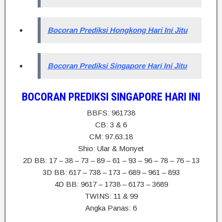
Bocoran Prediksi Hongkong Hari Ini Jitu
Bocoran Prediksi Singapore Hari Ini Jitu
BOCORAN PREDIKSI SINGAPORE HARI INI
BBFS: 961738
CB: 3 & 6
CM: 97.63.18
Shio: Ular & Monyet
2D BB: 17 – 38 – 73 – 89 – 61 – 93 – 96 – 78 – 76 – 13
3D BB: 617 – 738 – 173 – 689 – 961 – 893
4D BB: 9617 – 1738 – 6173 – 3689
TWINS: 11 & 99
Angka Panas: 6