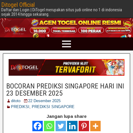
Ditogel Official
Daftar dan Login | DiTogel merupakan situs judi online no 1 di indonesia
sejak 2014 hingga sekarang.
BOCORAN PREDIKSI SINGAPORE HARI INI
23 DESEMBER 2025
ditoto
22 Desember 2025
PREDIKSI
,
PREDIKSI SINGAPORE
Jangan lupa share