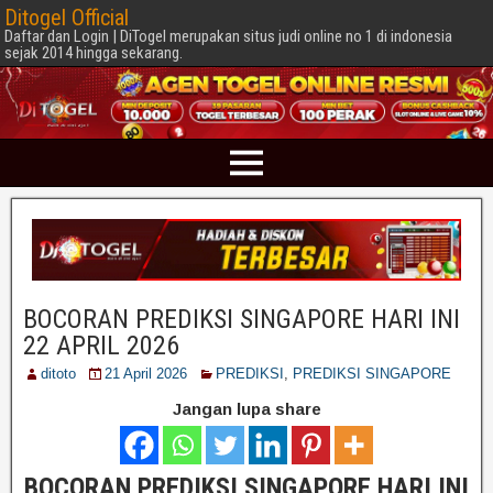
Ditogel Official
Daftar dan Login | DiTogel merupakan situs judi online no 1 di indonesia
sejak 2014 hingga sekarang.
BOCORAN PREDIKSI SINGAPORE HARI INI
22 APRIL 2026
ditoto
21 April 2026
PREDIKSI
,
PREDIKSI SINGAPORE
Jangan lupa share
BOCORAN PREDIKSI SINGAPORE HARI INI