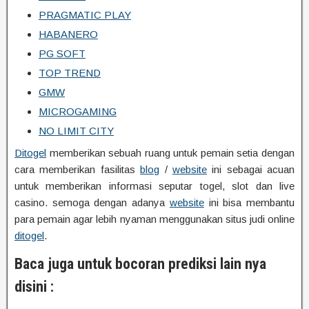
PRAGMATIC PLAY
HABANERO
PG SOFT
TOP TREND
GMW
MICROGAMING
NO LIMIT CITY
Ditogel
memberikan sebuah ruang untuk pemain setia dengan
cara memberikan fasilitas
blog
/
website
ini sebagai acuan
untuk memberikan informasi seputar togel, slot dan live
casino. semoga dengan adanya
website
ini bisa membantu
para pemain agar lebih nyaman menggunakan situs judi online
ditogel
.
Baca juga untuk bocoran prediksi lain nya
disini :