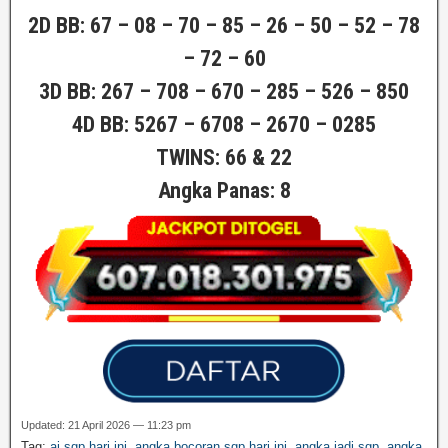
2D BB: 67 – 08 – 70 – 85 – 26 – 50 – 52 – 78
– 72 – 60
3D BB: 267 – 708 – 670 – 285 – 526 – 850
4D BB: 5267 – 6708 – 2670 – 0285
TWINS: 66 & 22
Angka Panas: 8
Updated: 21 April 2026 — 11:23 pm
Tag:
ai sgp hari ini
,
angka bocoran sgp hari ini
,
angka jadi sgp
,
angka