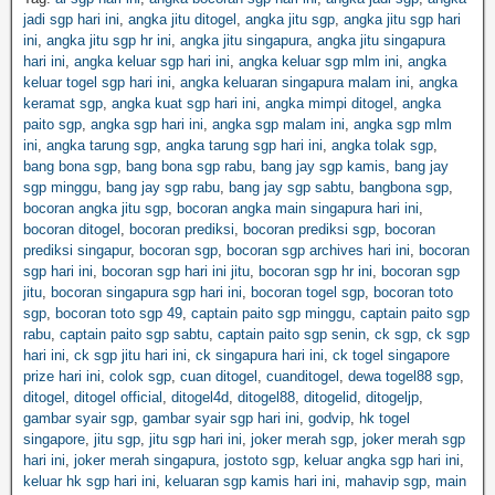
jadi sgp hari ini
,
angka jitu ditogel
,
angka jitu sgp
,
angka jitu sgp hari
ini
,
angka jitu sgp hr ini
,
angka jitu singapura
,
angka jitu singapura
hari ini
,
angka keluar sgp hari ini
,
angka keluar sgp mlm ini
,
angka
keluar togel sgp hari ini
,
angka keluaran singapura malam ini
,
angka
keramat sgp
,
angka kuat sgp hari ini
,
angka mimpi ditogel
,
angka
paito sgp
,
angka sgp hari ini
,
angka sgp malam ini
,
angka sgp mlm
ini
,
angka tarung sgp
,
angka tarung sgp hari ini
,
angka tolak sgp
,
bang bona sgp
,
bang bona sgp rabu
,
bang jay sgp kamis
,
bang jay
sgp minggu
,
bang jay sgp rabu
,
bang jay sgp sabtu
,
bangbona sgp
,
bocoran angka jitu sgp
,
bocoran angka main singapura hari ini
,
bocoran ditogel
,
bocoran prediksi
,
bocoran prediksi sgp
,
bocoran
prediksi singapur
,
bocoran sgp
,
bocoran sgp archives hari ini
,
bocoran
sgp hari ini
,
bocoran sgp hari ini jitu
,
bocoran sgp hr ini
,
bocoran sgp
jitu
,
bocoran singapura sgp hari ini
,
bocoran togel sgp
,
bocoran toto
sgp
,
bocoran toto sgp 49
,
captain paito sgp minggu
,
captain paito sgp
rabu
,
captain paito sgp sabtu
,
captain paito sgp senin
,
ck sgp
,
ck sgp
hari ini
,
ck sgp jitu hari ini
,
ck singapura hari ini
,
ck togel singapore
prize hari ini
,
colok sgp
,
cuan ditogel
,
cuanditogel
,
dewa togel88 sgp
,
ditogel
,
ditogel official
,
ditogel4d
,
ditogel88
,
ditogelid
,
ditogeljp
,
gambar syair sgp
,
gambar syair sgp hari ini
,
godvip
,
hk togel
singapore
,
jitu sgp
,
jitu sgp hari ini
,
joker merah sgp
,
joker merah sgp
hari ini
,
joker merah singapura
,
jostoto sgp
,
keluar angka sgp hari ini
,
keluar hk sgp hari ini
,
keluaran sgp kamis hari ini
,
mahavip sgp
,
main