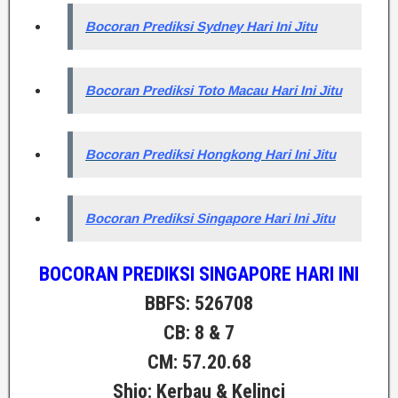
Bocoran Prediksi Sydney Hari Ini Jitu
Bocoran Prediksi Toto Macau Hari Ini Jitu
Bocoran Prediksi Hongkong Hari Ini Jitu
Bocoran Prediksi Singapore Hari Ini Jitu
BOCORAN PREDIKSI SINGAPORE HARI INI
BBFS: 526708
CB: 8 & 7
CM: 57.20.68
Shio: Kerbau & Kelinci