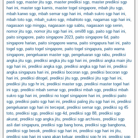
pasti sgp
,
master jitu sgp
,
master prediksi sgp
,
master prediksi sgp
hari ini
,
master sgp kamis
,
master togel singapore
,
mbah jitu sgp
,
mbah karwo sgp
,
mbah semar sgp hari ini
,
mbah sukro sgp hari ini
,
mbah toto sgp
,
mbah_sukro sgp
,
mbahtoto sgp
,
nagamas sgp hari ini
,
nagasaon sgp minggu
,
nagasaon sgp sabtu
,
nagasaon sgp senin
,
nomor jitu sgp
,
nomor jitu sgp hari ini
,
omi88 sgp
,
paito sgp hari ini
,
paito singapore
,
paito singapore 2023
,
paito singapore 6d
,
paito
singapore harian
,
paito singapore warna
,
paito singapura hari ini
,
paito
togel sgp
,
paito togel singapore
,
paito togel singapura
,
paito warna
singapore
,
pengeluaran master sgp
,
pengeluaran sgp rabu
,
prediksi
angka jitu sgp
,
prediksi angka jitu sgp hari ini
,
prediksi angka main jitu
sgp hari ini
,
prediksi angka sgp
,
prediksi angka sgp hari ini
,
prediksi
angka singapura hari ini
,
prediksi bocoran sgp
,
prediksi bocoran sgp
hari ini
,
prediksi ditogel
,
prediksi jitu sgp
,
prediksi jitu sgp hari ini
,
prediksi jitu sgp hr ini
,
prediksi master sgp
,
prediksi master togel hari
ini sgp
,
prediksi mbah semar sgp
,
prediksi mbah sgp
,
prediksi mbah
sukro sgp hari ini
,
prediksi no togel singapore hari ini
,
prediksi paito
sgp
,
prediksi paito sgp hari ini
,
prediksi paling jitu sgp hari ini
,
prediksi
pengeluaran sgp hari ini tercepat
,
prediksi semar sgp
,
prediksi sg 45
toto
,
prediksi sgp
,
prediksi sgp 4d
,
prediksi sgp 88
,
prediksi sgp
akurat
,
prediksi sgp angka jitu
,
prediksi sgp archives
,
prediksi sgp
asli dari singapura
,
prediksi sgp bang bona
,
prediksi sgp bangbona
,
prediksi sgp besok
,
prediksi sgp hari ini
,
prediksi sgp hari ini jitu
,
prediksi sgp hari ini yang akan keluar
,
prediksi sgp hr ini
,
prediksi sgp