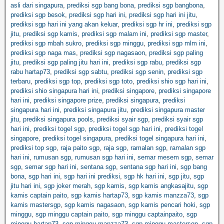
asli dari singapura
,
prediksi sgp bang bona
,
prediksi sgp bangbona
,
prediksi sgp besok
,
prediksi sgp hari ini
,
prediksi sgp hari ini jitu
,
prediksi sgp hari ini yang akan keluar
,
prediksi sgp hr ini
,
prediksi sgp
jitu
,
prediksi sgp kamis
,
prediksi sgp malam ini
,
prediksi sgp master
,
prediksi sgp mbah sukro
,
prediksi sgp minggu
,
prediksi sgp mlm ini
,
prediksi sgp naga mas
,
prediksi sgp nagasaon
,
prediksi sgp paling
jitu
,
prediksi sgp paling jitu hari ini
,
prediksi sgp rabu
,
prediksi sgp
rabu hartap73
,
prediksi sgp sabtu
,
prediksi sgp senin
,
prediksi sgp
terbaru
,
prediksi sgp top
,
prediksi sgp toto
,
prediksi shio sgp hari ini
,
prediksi shio singapura hari ini
,
prediksi singapore
,
prediksi singapore
hari ini
,
prediksi singapore prize
,
prediksi singapura
,
prediksi
singapura hari ini
,
prediksi singapura jitu
,
prediksi singapura master
jitu
,
prediksi singapura pools
,
prediksi syair sgp
,
prediksi syair sgp
hari ini
,
prediksi togel sgp
,
prediksi togel sgp hari ini
,
prediksi togel
singapore
,
prediksi togel singapura
,
prediksi togel singapura hari ini
,
prediksi top sgp
,
raja paito sgp
,
raja sgp
,
ramalan sgp
,
ramalan sgp
hari ini
,
rumusan sgp
,
rumusan sgp hari ini
,
semar mesem sgp
,
semar
sgp
,
semar sgp hari ini
,
sentana sgp
,
sentana sgp hari ini
,
sgp bang
bona
,
sgp hari ini
,
sgp hari ini prediksi
,
sgp hk hari ini
,
sgp jitu
,
sgp
jitu hari ini
,
sgp joker merah
,
sgp kamis
,
sgp kamis angkasajitu
,
sgp
kamis captain paito
,
sgp kamis hartap73
,
sgp kamis manzza73
,
sgp
kamis mastersgp
,
sgp kamis nagasaon
,
sgp kamis pencari hoki
,
sgp
minggu
,
sgp minggu captain paito
,
sgp minggu captainpaito
,
sgp
minggu hartap73
,
sgp minggu manzza73
,
sgp minggu mastersgp
,
sgp