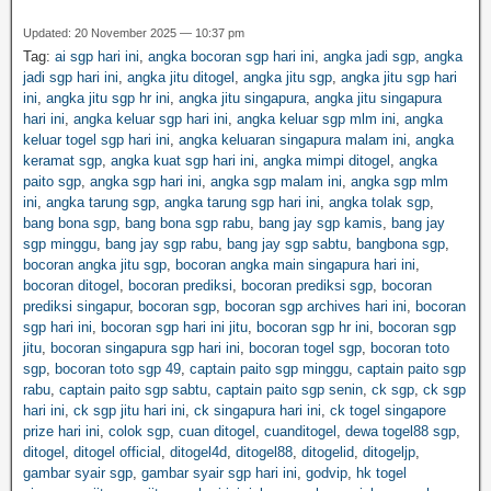
Updated: 20 November 2025 — 10:37 pm
Tag:
ai sgp hari ini
,
angka bocoran sgp hari ini
,
angka jadi sgp
,
angka
jadi sgp hari ini
,
angka jitu ditogel
,
angka jitu sgp
,
angka jitu sgp hari
ini
,
angka jitu sgp hr ini
,
angka jitu singapura
,
angka jitu singapura
hari ini
,
angka keluar sgp hari ini
,
angka keluar sgp mlm ini
,
angka
keluar togel sgp hari ini
,
angka keluaran singapura malam ini
,
angka
keramat sgp
,
angka kuat sgp hari ini
,
angka mimpi ditogel
,
angka
paito sgp
,
angka sgp hari ini
,
angka sgp malam ini
,
angka sgp mlm
ini
,
angka tarung sgp
,
angka tarung sgp hari ini
,
angka tolak sgp
,
bang bona sgp
,
bang bona sgp rabu
,
bang jay sgp kamis
,
bang jay
sgp minggu
,
bang jay sgp rabu
,
bang jay sgp sabtu
,
bangbona sgp
,
bocoran angka jitu sgp
,
bocoran angka main singapura hari ini
,
bocoran ditogel
,
bocoran prediksi
,
bocoran prediksi sgp
,
bocoran
prediksi singapur
,
bocoran sgp
,
bocoran sgp archives hari ini
,
bocoran
sgp hari ini
,
bocoran sgp hari ini jitu
,
bocoran sgp hr ini
,
bocoran sgp
jitu
,
bocoran singapura sgp hari ini
,
bocoran togel sgp
,
bocoran toto
sgp
,
bocoran toto sgp 49
,
captain paito sgp minggu
,
captain paito sgp
rabu
,
captain paito sgp sabtu
,
captain paito sgp senin
,
ck sgp
,
ck sgp
hari ini
,
ck sgp jitu hari ini
,
ck singapura hari ini
,
ck togel singapore
prize hari ini
,
colok sgp
,
cuan ditogel
,
cuanditogel
,
dewa togel88 sgp
,
ditogel
,
ditogel official
,
ditogel4d
,
ditogel88
,
ditogelid
,
ditogeljp
,
gambar syair sgp
,
gambar syair sgp hari ini
,
godvip
,
hk togel