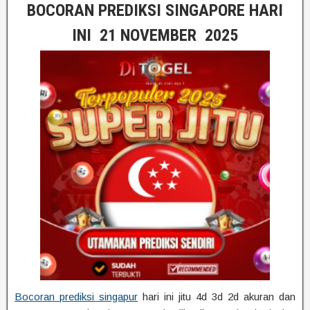
BOCORAN PREDIKSI SINGAPORE HARI
INI 21 NOVEMBER
2025
Bocoran prediksi singapur
hari ini jitu 4d 3d 2d akuran dan