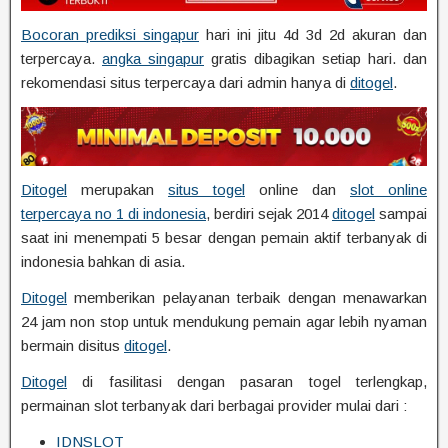
Bocoran prediksi singapur
hari ini jitu 4d 3d 2d akuran dan
terpercaya.
angka singapur
gratis dibagikan setiap hari. dan
rekomendasi situs terpercaya dari admin hanya di
ditogel
.
Ditogel
merupakan
situs togel
online dan
slot online
terpercaya no 1 di indonesia
, berdiri sejak 2014
ditogel
sampai
saat ini menempati 5 besar dengan pemain aktif terbanyak di
indonesia bahkan di asia.
Ditogel
memberikan pelayanan terbaik dengan menawarkan
24 jam non stop untuk mendukung pemain agar lebih nyaman
bermain disitus
ditogel
.
Ditogel
di fasilitasi dengan pasaran togel terlengkap,
permainan slot terbanyak dari berbagai provider mulai dari :
IDNSLOT