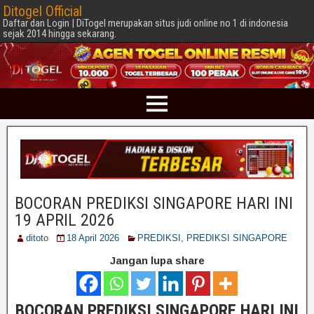
Ditogel Official
Daftar dan Login | DiTogel merupakan situs judi online no 1 di indonesia
sejak 2014 hingga sekarang.
BOCORAN PREDIKSI SINGAPORE HARI INI
19 APRIL 2026
ditoto
18 April 2026
PREDIKSI
,
PREDIKSI SINGAPORE
Jangan lupa share
BOCORAN PREDIKSI SINGAPORE HARI INI