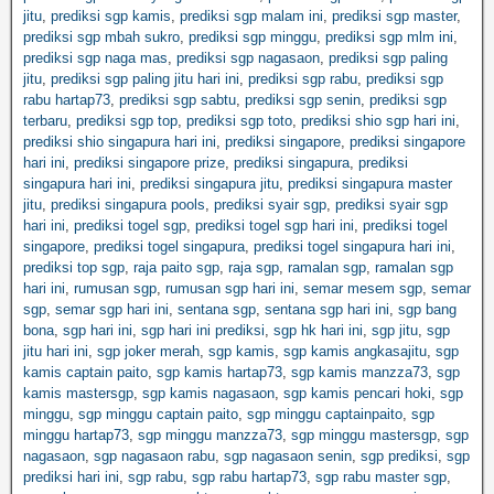
jitu
,
prediksi sgp kamis
,
prediksi sgp malam ini
,
prediksi sgp master
,
prediksi sgp mbah sukro
,
prediksi sgp minggu
,
prediksi sgp mlm ini
,
prediksi sgp naga mas
,
prediksi sgp nagasaon
,
prediksi sgp paling
jitu
,
prediksi sgp paling jitu hari ini
,
prediksi sgp rabu
,
prediksi sgp
rabu hartap73
,
prediksi sgp sabtu
,
prediksi sgp senin
,
prediksi sgp
terbaru
,
prediksi sgp top
,
prediksi sgp toto
,
prediksi shio sgp hari ini
,
prediksi shio singapura hari ini
,
prediksi singapore
,
prediksi singapore
hari ini
,
prediksi singapore prize
,
prediksi singapura
,
prediksi
singapura hari ini
,
prediksi singapura jitu
,
prediksi singapura master
jitu
,
prediksi singapura pools
,
prediksi syair sgp
,
prediksi syair sgp
hari ini
,
prediksi togel sgp
,
prediksi togel sgp hari ini
,
prediksi togel
singapore
,
prediksi togel singapura
,
prediksi togel singapura hari ini
,
prediksi top sgp
,
raja paito sgp
,
raja sgp
,
ramalan sgp
,
ramalan sgp
hari ini
,
rumusan sgp
,
rumusan sgp hari ini
,
semar mesem sgp
,
semar
sgp
,
semar sgp hari ini
,
sentana sgp
,
sentana sgp hari ini
,
sgp bang
bona
,
sgp hari ini
,
sgp hari ini prediksi
,
sgp hk hari ini
,
sgp jitu
,
sgp
jitu hari ini
,
sgp joker merah
,
sgp kamis
,
sgp kamis angkasajitu
,
sgp
kamis captain paito
,
sgp kamis hartap73
,
sgp kamis manzza73
,
sgp
kamis mastersgp
,
sgp kamis nagasaon
,
sgp kamis pencari hoki
,
sgp
minggu
,
sgp minggu captain paito
,
sgp minggu captainpaito
,
sgp
minggu hartap73
,
sgp minggu manzza73
,
sgp minggu mastersgp
,
sgp
nagasaon
,
sgp nagasaon rabu
,
sgp nagasaon senin
,
sgp prediksi
,
sgp
prediksi hari ini
,
sgp rabu
,
sgp rabu hartap73
,
sgp rabu master sgp
,