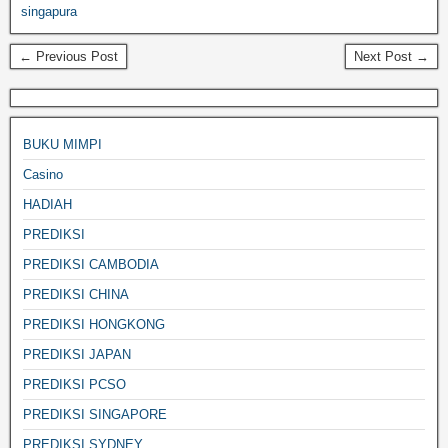
singapura
← Previous Post
Next Post →
BUKU MIMPI
Casino
HADIAH
PREDIKSI
PREDIKSI CAMBODIA
PREDIKSI CHINA
PREDIKSI HONGKONG
PREDIKSI JAPAN
PREDIKSI PCSO
PREDIKSI SINGAPORE
PREDIKSI SYDNEY