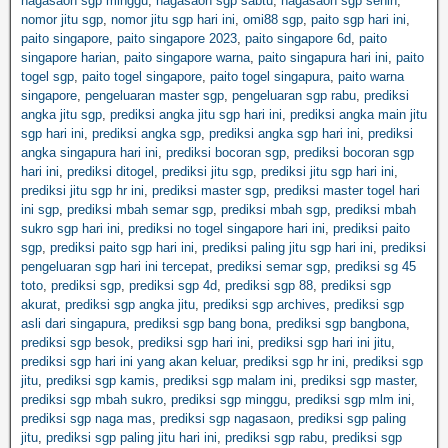
nagasaon sgp minggu
,
nagasaon sgp sabtu
,
nagasaon sgp senin
,
nomor jitu sgp
,
nomor jitu sgp hari ini
,
omi88 sgp
,
paito sgp hari ini
,
paito singapore
,
paito singapore 2023
,
paito singapore 6d
,
paito
singapore harian
,
paito singapore warna
,
paito singapura hari ini
,
paito
togel sgp
,
paito togel singapore
,
paito togel singapura
,
paito warna
singapore
,
pengeluaran master sgp
,
pengeluaran sgp rabu
,
prediksi
angka jitu sgp
,
prediksi angka jitu sgp hari ini
,
prediksi angka main jitu
sgp hari ini
,
prediksi angka sgp
,
prediksi angka sgp hari ini
,
prediksi
angka singapura hari ini
,
prediksi bocoran sgp
,
prediksi bocoran sgp
hari ini
,
prediksi ditogel
,
prediksi jitu sgp
,
prediksi jitu sgp hari ini
,
prediksi jitu sgp hr ini
,
prediksi master sgp
,
prediksi master togel hari
ini sgp
,
prediksi mbah semar sgp
,
prediksi mbah sgp
,
prediksi mbah
sukro sgp hari ini
,
prediksi no togel singapore hari ini
,
prediksi paito
sgp
,
prediksi paito sgp hari ini
,
prediksi paling jitu sgp hari ini
,
prediksi
pengeluaran sgp hari ini tercepat
,
prediksi semar sgp
,
prediksi sg 45
toto
,
prediksi sgp
,
prediksi sgp 4d
,
prediksi sgp 88
,
prediksi sgp
akurat
,
prediksi sgp angka jitu
,
prediksi sgp archives
,
prediksi sgp
asli dari singapura
,
prediksi sgp bang bona
,
prediksi sgp bangbona
,
prediksi sgp besok
,
prediksi sgp hari ini
,
prediksi sgp hari ini jitu
,
prediksi sgp hari ini yang akan keluar
,
prediksi sgp hr ini
,
prediksi sgp
jitu
,
prediksi sgp kamis
,
prediksi sgp malam ini
,
prediksi sgp master
,
prediksi sgp mbah sukro
,
prediksi sgp minggu
,
prediksi sgp mlm ini
,
prediksi sgp naga mas
,
prediksi sgp nagasaon
,
prediksi sgp paling
jitu
,
prediksi sgp paling jitu hari ini
,
prediksi sgp rabu
,
prediksi sgp