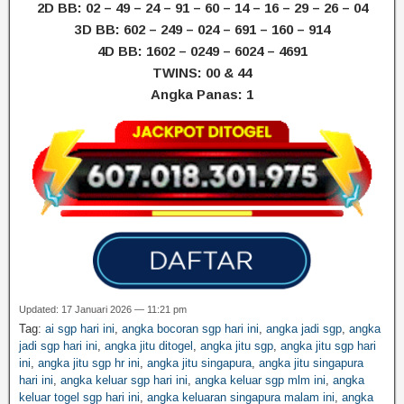
2D BB: 02 – 49 – 24 – 91 – 60 – 14 – 16 – 29 – 26 – 04
3D BB: 602 – 249 – 024 – 691 – 160 – 914
4D BB: 1602 – 0249 – 6024 – 4691
TWINS: 00 & 44
Angka Panas: 1
Updated: 17 Januari 2026 — 11:21 pm
Tag:
ai sgp hari ini
,
angka bocoran sgp hari ini
,
angka jadi sgp
,
angka
jadi sgp hari ini
,
angka jitu ditogel
,
angka jitu sgp
,
angka jitu sgp hari
ini
,
angka jitu sgp hr ini
,
angka jitu singapura
,
angka jitu singapura
hari ini
,
angka keluar sgp hari ini
,
angka keluar sgp mlm ini
,
angka
keluar togel sgp hari ini
,
angka keluaran singapura malam ini
,
angka