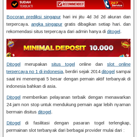
Bocoran prediksi singapur
hari ini jitu 4d 3d 2d akuran dan
terpercaya.
angka singapur
gratis dibagikan setiap hari. dan
rekomendasi situs terpercaya dari admin hanya di
ditogel
.
Ditogel
merupakan
situs togel
online dan
slot online
terpercaya no 1 di indonesia
, berdiri sejak 2014
ditogel
sampai
saat ini menempati 5 besar dengan pemain aktif terbanyak di
indonesia bahkan di asia.
Ditogel
memberikan pelayanan terbaik dengan menawarkan
24 jam non stop untuk mendukung pemain agar lebih nyaman
bermain disitus
ditogel
.
Ditogel
di fasilitasi dengan pasaran togel terlengkap,
permainan slot terbanyak dari berbagai provider mulai dari :