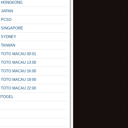
I HONGKONG
 JAPAN
 PCSO
I SINGAPORE
I SYDNEY
 TAIWAN
 TOTO MACAU 00:01
 TOTO MACAU 13:00
 TOTO MACAU 16:00
 TOTO MACAU 19:00
 TOTO MACAU 22:00
ITOGEL