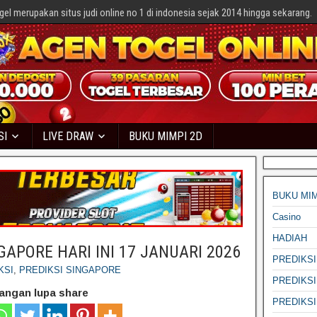
ogel merupakan situs judi online no 1 di indonesia sejak 2014 hingga sekarang.
SI
LIVE DRAW
BUKU MIMPI 2D
BUKU MIM
Casino
HADIAH
GAPORE HARI INI 17 JANUARI 2026
PREDIKSI
KSI
,
PREDIKSI SINGAPORE
PREDIKS
angan lupa share
PREDIKSI