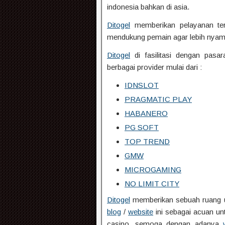
indonesia bahkan di asia.
Ditogel
memberikan pelayanan te
mendukung pemain agar lebih nyam
Ditogel
di fasilitasi dengan pasar
berbagai provider mulai dari :
IDNSLOT
PRAGMATIC PLAY
HABANERO
PG SOFT
TOP TREND
GMW
MICROGAMING
NO LIMIT CITY
Ditogel
memberikan sebuah ruang un
blog
/
website
ini sebagai acuan unt
casino. semoga dengan adanya