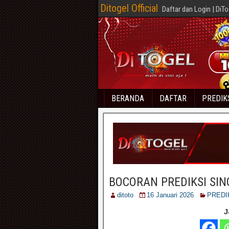
Ditogel Official
Daftar dan Login | DiT
BERANDA
DAFTAR
PREDIK
BOCORAN PREDIKSI SIN
ditoto
16 Januari 2026
PREDI
J