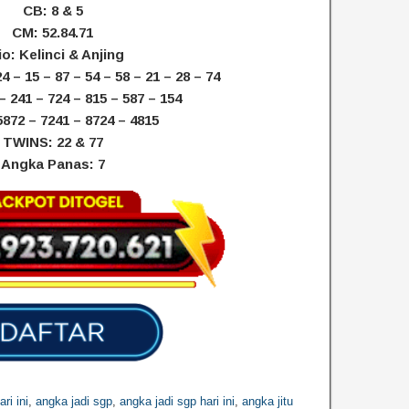
CB: 8 & 5
CM: 52.84.71
io: Kelinci & Anjing
4 – 15 – 87 – 54 – 58 – 21 – 28 – 74
– 241 – 724 – 815 – 587 – 154
872 – 7241 – 8724 – 4815
TWINS: 22 & 77
Angka Panas: 7
ri ini
,
angka jadi sgp
,
angka jadi sgp hari ini
,
angka jitu