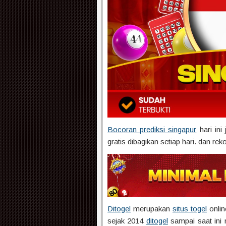
Bocoran prediksi singapur
hari ini
gratis dibagikan setiap hari. dan r
Ditogel
merupakan
situs togel
onli
sejak 2014
ditogel
sampai saat ini 