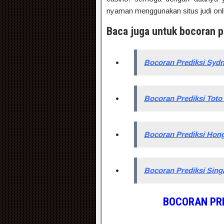
nyaman menggunakan situs judi on
Baca juga untuk bocoran pre
Bocoran Prediksi Sydne
Bocoran Prediksi Toto 
Bocoran Prediksi Hongk
Bocoran Prediksi Singa
BOCORAN PRE