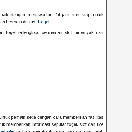
rbaik dengan menawarkan 24 jam non stop untuk
an bermain disitus
ditogel
.
an togel terlengkap, permainan slot terbanyak dari
tuk pemain setia dengan cara memberikan fasilitas
uk memberikan informasi seputar togel, slot dan live
website
ini bisa membantu para pemain agar lebih