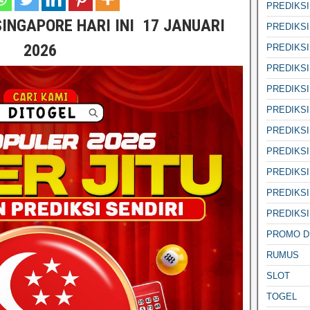
PREDIKS
INGAPORE HARI INI 17 JANUARI
PREDIKSI
2026
PREDIKSI
PREDIKS
PREDIKS
PREDIKSI
PREDIKSI
PREDIKSI
PREDIKSI
PREDIKSI
PREDIKSI
PROMO D
RUMUS
SLOT
TOGEL