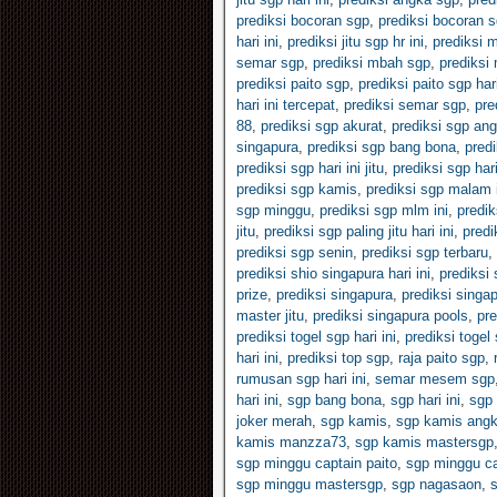
prediksi bocoran sgp
,
prediksi bocoran sg
hari ini
,
prediksi jitu sgp hr ini
,
prediksi 
semar sgp
,
prediksi mbah sgp
,
prediksi 
prediksi paito sgp
,
prediksi paito sgp hari
hari ini tercepat
,
prediksi semar sgp
,
pre
88
,
prediksi sgp akurat
,
prediksi sgp ang
singapura
,
prediksi sgp bang bona
,
pred
prediksi sgp hari ini jitu
,
prediksi sgp har
prediksi sgp kamis
,
prediksi sgp malam 
sgp minggu
,
prediksi sgp mlm ini
,
predi
jitu
,
prediksi sgp paling jitu hari ini
,
predi
prediksi sgp senin
,
prediksi sgp terbaru
,
prediksi shio singapura hari ini
,
prediksi
prize
,
prediksi singapura
,
prediksi singap
master jitu
,
prediksi singapura pools
,
pre
prediksi togel sgp hari ini
,
prediksi togel
hari ini
,
prediksi top sgp
,
raja paito sgp
,
rumusan sgp hari ini
,
semar mesem sgp
hari ini
,
sgp bang bona
,
sgp hari ini
,
sgp 
joker merah
,
sgp kamis
,
sgp kamis angk
kamis manzza73
,
sgp kamis mastersgp
sgp minggu captain paito
,
sgp minggu ca
sgp minggu mastersgp
,
sgp nagasaon
,