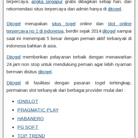
terpercaya.
angka singapur
gratis dibagikan setiap hari. dan
rekomendasi situs terpercaya dari admin hanya di
ditogel
.
Ditogel
merupakan
situs togel
online dan
slot online
terpercaya no 1 di indonesia
, berdiri sejak 2014
ditogel
sampai
saat ini menempati 5 besar dengan pemain aktif terbanyak di
indonesia bahkan di asia.
Ditogel
memberikan pelayanan terbaik dengan menawarkan
24 jam non stop untuk mendukung pemain agar lebih nyaman
bermain disitus
ditogel
.
Ditogel
di fasilitasi dengan pasaran togel terlengkap,
permainan slot terbanyak dari berbagai provider mulai dari :
IDNSLOT
PRAGMATIC PLAY
HABANERO
PG SOFT
TOP TREND