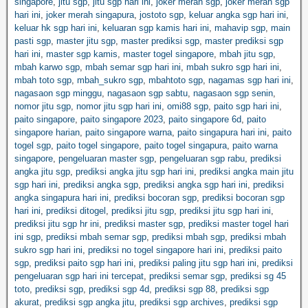
singapore
,
jitu sgp
,
jitu sgp hari ini
,
joker merah sgp
,
joker merah sgp
hari ini
,
joker merah singapura
,
jostoto sgp
,
keluar angka sgp hari ini
,
keluar hk sgp hari ini
,
keluaran sgp kamis hari ini
,
mahavip sgp
,
main
pasti sgp
,
master jitu sgp
,
master prediksi sgp
,
master prediksi sgp
hari ini
,
master sgp kamis
,
master togel singapore
,
mbah jitu sgp
,
mbah karwo sgp
,
mbah semar sgp hari ini
,
mbah sukro sgp hari ini
,
mbah toto sgp
,
mbah_sukro sgp
,
mbahtoto sgp
,
nagamas sgp hari ini
,
nagasaon sgp minggu
,
nagasaon sgp sabtu
,
nagasaon sgp senin
,
nomor jitu sgp
,
nomor jitu sgp hari ini
,
omi88 sgp
,
paito sgp hari ini
,
paito singapore
,
paito singapore 2023
,
paito singapore 6d
,
paito
singapore harian
,
paito singapore warna
,
paito singapura hari ini
,
paito
togel sgp
,
paito togel singapore
,
paito togel singapura
,
paito warna
singapore
,
pengeluaran master sgp
,
pengeluaran sgp rabu
,
prediksi
angka jitu sgp
,
prediksi angka jitu sgp hari ini
,
prediksi angka main jitu
sgp hari ini
,
prediksi angka sgp
,
prediksi angka sgp hari ini
,
prediksi
angka singapura hari ini
,
prediksi bocoran sgp
,
prediksi bocoran sgp
hari ini
,
prediksi ditogel
,
prediksi jitu sgp
,
prediksi jitu sgp hari ini
,
prediksi jitu sgp hr ini
,
prediksi master sgp
,
prediksi master togel hari
ini sgp
,
prediksi mbah semar sgp
,
prediksi mbah sgp
,
prediksi mbah
sukro sgp hari ini
,
prediksi no togel singapore hari ini
,
prediksi paito
sgp
,
prediksi paito sgp hari ini
,
prediksi paling jitu sgp hari ini
,
prediksi
pengeluaran sgp hari ini tercepat
,
prediksi semar sgp
,
prediksi sg 45
toto
,
prediksi sgp
,
prediksi sgp 4d
,
prediksi sgp 88
,
prediksi sgp
akurat
,
prediksi sgp angka jitu
,
prediksi sgp archives
,
prediksi sgp