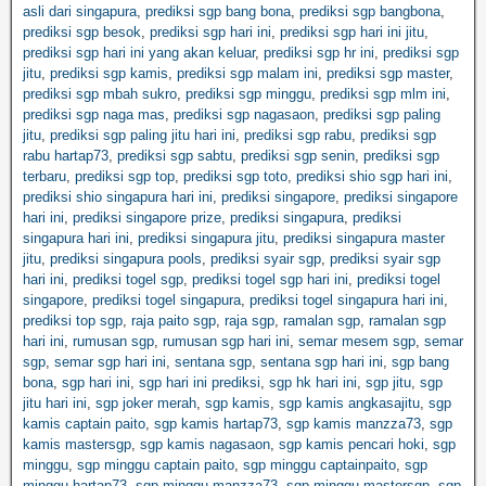
asli dari singapura
,
prediksi sgp bang bona
,
prediksi sgp bangbona
,
prediksi sgp besok
,
prediksi sgp hari ini
,
prediksi sgp hari ini jitu
,
prediksi sgp hari ini yang akan keluar
,
prediksi sgp hr ini
,
prediksi sgp
jitu
,
prediksi sgp kamis
,
prediksi sgp malam ini
,
prediksi sgp master
,
prediksi sgp mbah sukro
,
prediksi sgp minggu
,
prediksi sgp mlm ini
,
prediksi sgp naga mas
,
prediksi sgp nagasaon
,
prediksi sgp paling
jitu
,
prediksi sgp paling jitu hari ini
,
prediksi sgp rabu
,
prediksi sgp
rabu hartap73
,
prediksi sgp sabtu
,
prediksi sgp senin
,
prediksi sgp
terbaru
,
prediksi sgp top
,
prediksi sgp toto
,
prediksi shio sgp hari ini
,
prediksi shio singapura hari ini
,
prediksi singapore
,
prediksi singapore
hari ini
,
prediksi singapore prize
,
prediksi singapura
,
prediksi
singapura hari ini
,
prediksi singapura jitu
,
prediksi singapura master
jitu
,
prediksi singapura pools
,
prediksi syair sgp
,
prediksi syair sgp
hari ini
,
prediksi togel sgp
,
prediksi togel sgp hari ini
,
prediksi togel
singapore
,
prediksi togel singapura
,
prediksi togel singapura hari ini
,
prediksi top sgp
,
raja paito sgp
,
raja sgp
,
ramalan sgp
,
ramalan sgp
hari ini
,
rumusan sgp
,
rumusan sgp hari ini
,
semar mesem sgp
,
semar
sgp
,
semar sgp hari ini
,
sentana sgp
,
sentana sgp hari ini
,
sgp bang
bona
,
sgp hari ini
,
sgp hari ini prediksi
,
sgp hk hari ini
,
sgp jitu
,
sgp
jitu hari ini
,
sgp joker merah
,
sgp kamis
,
sgp kamis angkasajitu
,
sgp
kamis captain paito
,
sgp kamis hartap73
,
sgp kamis manzza73
,
sgp
kamis mastersgp
,
sgp kamis nagasaon
,
sgp kamis pencari hoki
,
sgp
minggu
,
sgp minggu captain paito
,
sgp minggu captainpaito
,
sgp
minggu hartap73
,
sgp minggu manzza73
,
sgp minggu mastersgp
,
sgp