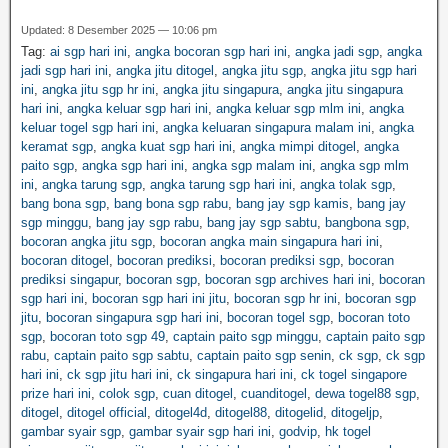
Updated: 8 Desember 2025 — 10:06 pm
Tag:
ai sgp hari ini
,
angka bocoran sgp hari ini
,
angka jadi sgp
,
angka
jadi sgp hari ini
,
angka jitu ditogel
,
angka jitu sgp
,
angka jitu sgp hari
ini
,
angka jitu sgp hr ini
,
angka jitu singapura
,
angka jitu singapura
hari ini
,
angka keluar sgp hari ini
,
angka keluar sgp mlm ini
,
angka
keluar togel sgp hari ini
,
angka keluaran singapura malam ini
,
angka
keramat sgp
,
angka kuat sgp hari ini
,
angka mimpi ditogel
,
angka
paito sgp
,
angka sgp hari ini
,
angka sgp malam ini
,
angka sgp mlm
ini
,
angka tarung sgp
,
angka tarung sgp hari ini
,
angka tolak sgp
,
bang bona sgp
,
bang bona sgp rabu
,
bang jay sgp kamis
,
bang jay
sgp minggu
,
bang jay sgp rabu
,
bang jay sgp sabtu
,
bangbona sgp
,
bocoran angka jitu sgp
,
bocoran angka main singapura hari ini
,
bocoran ditogel
,
bocoran prediksi
,
bocoran prediksi sgp
,
bocoran
prediksi singapur
,
bocoran sgp
,
bocoran sgp archives hari ini
,
bocoran
sgp hari ini
,
bocoran sgp hari ini jitu
,
bocoran sgp hr ini
,
bocoran sgp
jitu
,
bocoran singapura sgp hari ini
,
bocoran togel sgp
,
bocoran toto
sgp
,
bocoran toto sgp 49
,
captain paito sgp minggu
,
captain paito sgp
rabu
,
captain paito sgp sabtu
,
captain paito sgp senin
,
ck sgp
,
ck sgp
hari ini
,
ck sgp jitu hari ini
,
ck singapura hari ini
,
ck togel singapore
prize hari ini
,
colok sgp
,
cuan ditogel
,
cuanditogel
,
dewa togel88 sgp
,
ditogel
,
ditogel official
,
ditogel4d
,
ditogel88
,
ditogelid
,
ditogeljp
,
gambar syair sgp
,
gambar syair sgp hari ini
,
godvip
,
hk togel