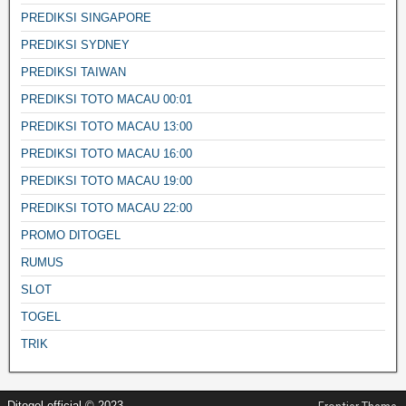
PREDIKSI SINGAPORE
PREDIKSI SYDNEY
PREDIKSI TAIWAN
PREDIKSI TOTO MACAU 00:01
PREDIKSI TOTO MACAU 13:00
PREDIKSI TOTO MACAU 16:00
PREDIKSI TOTO MACAU 19:00
PREDIKSI TOTO MACAU 22:00
PROMO DITOGEL
RUMUS
SLOT
TOGEL
TRIK
Ditogel official © 2023