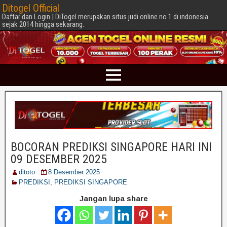
Ditogel Official
Daftar dan Login | DiTogel merupakan situs judi online no 1 di indonesia
sejak 2014 hingga sekarang.
BOCORAN PREDIKSI SINGAPORE HARI INI
09 DESEMBER 2025
ditoto
8 Desember 2025
PREDIKSI
,
PREDIKSI SINGAPORE
Jangan lupa share