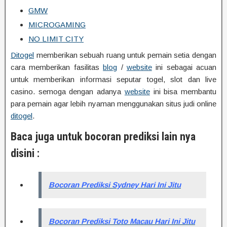
GMW
MICROGAMING
NO LIMIT CITY
Ditogel
memberikan sebuah ruang untuk pemain setia dengan
cara memberikan fasilitas
blog
/
website
ini sebagai acuan
untuk memberikan informasi seputar togel, slot dan live
casino. semoga dengan adanya
website
ini bisa membantu
para pemain agar lebih nyaman menggunakan situs judi online
ditogel
.
Baca juga untuk bocoran prediksi lain nya
disini :
Bocoran Prediksi Sydney Hari Ini Jitu
Bocoran Prediksi Toto Macau Hari Ini Jitu