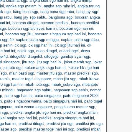
gka keramat sgp
,
angka kuat sgp hari ini
,
angka mimpi
ini
,
angka sgp malam ini
,
angka sgp mlm ini
,
angka tarung
ak sgp
,
bang bona sgp
,
bang bona sgp rabu
,
bang jay sgp
gp rabu
,
bang jay sgp sabtu
,
bangbona sgp
,
bocoran angka
ri ini
,
bocoran ditogel
,
bocoran prediksi
,
bocoran prediksi
 sgp
,
bocoran sgp archives hari ini
,
bocoran sgp hari ini
,
ni
,
bocoran sgp jitu
,
bocoran singapura sgp hari ini
,
bocoran
o sgp 49
,
captain paito sgp minggu
,
captain paito sgp rabu
,
gp senin
,
ck sgp
,
ck sgp hari ini
,
ck sgp jitu hari ini
,
ck
e hari ini
,
colok sgp
,
cuan ditogel
,
cuanditogel
,
dewa
gel4d
,
ditogel88
,
ditogelid
,
ditogeljp
,
gambar syair sgp
,
el singapore
,
jitu sgp
,
jitu sgp hari ini
,
joker merah sgp
,
joker
a
,
jostoto sgp
,
keluar angka sgp hari ini
,
keluar hk sgp hari
 sgp
,
main pasti sgp
,
master jitu sgp
,
master prediksi sgp
,
 kamis
,
master togel singapore
,
mbah jitu sgp
,
mbah karwo
 sgp hari ini
,
mbah toto sgp
,
mbah_sukro sgp
,
mbahtoto
p minggu
,
nagasaon sgp sabtu
,
nagasaon sgp senin
,
nomor
gp
,
paito sgp hari ini
,
paito singapore
,
paito singapore 2023
,
an
,
paito singapore warna
,
paito singapura hari ini
,
paito togel
ingapura
,
paito warna singapore
,
pengeluaran master sgp
,
u sgp
,
prediksi angka jitu sgp hari ini
,
prediksi angka main
iksi angka sgp hari ini
,
prediksi angka singapura hari ini
,
p hari ini
,
prediksi ditogel
,
prediksi jitu sgp
,
prediksi jitu sgp
master sgp
,
prediksi master togel hari ini sgp
,
prediksi mbah