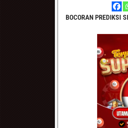
BOCORAN PREDIKSI S