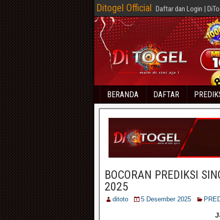
Ditogel Official
Daftar dan Login | DiT
BERANDA
DAFTAR
PREDIK
BOCORAN PREDIKSI SIN
2025
ditoto
5 Desember 2025
PRED
J