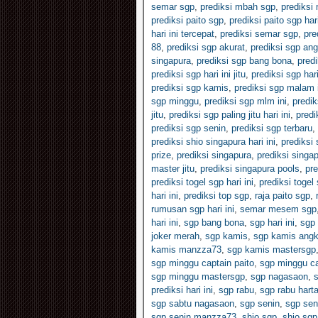
semar sgp
,
prediksi mbah sgp
,
prediksi 
prediksi paito sgp
,
prediksi paito sgp hari
hari ini tercepat
,
prediksi semar sgp
,
pre
88
,
prediksi sgp akurat
,
prediksi sgp ang
singapura
,
prediksi sgp bang bona
,
pred
prediksi sgp hari ini jitu
,
prediksi sgp har
prediksi sgp kamis
,
prediksi sgp malam 
sgp minggu
,
prediksi sgp mlm ini
,
predi
jitu
,
prediksi sgp paling jitu hari ini
,
predi
prediksi sgp senin
,
prediksi sgp terbaru
,
prediksi shio singapura hari ini
,
prediksi
prize
,
prediksi singapura
,
prediksi singap
master jitu
,
prediksi singapura pools
,
pre
prediksi togel sgp hari ini
,
prediksi togel
hari ini
,
prediksi top sgp
,
raja paito sgp
,
rumusan sgp hari ini
,
semar mesem sgp
hari ini
,
sgp bang bona
,
sgp hari ini
,
sgp 
joker merah
,
sgp kamis
,
sgp kamis angk
kamis manzza73
,
sgp kamis mastersgp
sgp minggu captain paito
,
sgp minggu ca
sgp minggu mastersgp
,
sgp nagasaon
,
prediksi hari ini
,
sgp rabu
,
sgp rabu hart
sgp sabtu nagasaon
,
sgp senin
,
sgp sen
sgp senin manzza73
,
shio sgp
,
shio sgp 