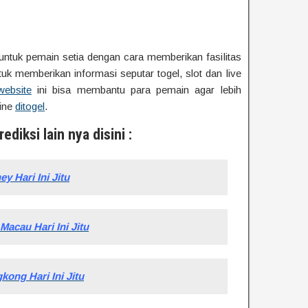
tuk pemain setia dengan cara memberikan fasilitas
uk memberikan informasi seputar togel, slot dan live
website
ini bisa membantu para pemain agar lebih
line
ditogel
.
diksi lain nya disini :
y Hari Ini Jitu
Macau Hari Ini Jitu
ong Hari Ini Jitu