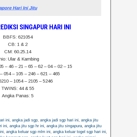
pore Hari Ini Jitu
DIKSI SINGAPUR HARI INI
BBFS: 621054
CB: 1 & 2
CM: 60.25.14
hio: Ular & Kambing
5 – 46 – 21 – 65 – 62 – 04 – 02 – 15
– 054 – 105 – 246 – 621 – 465
6210 – 1054 – 2105 – 5246
TWINS: 44 & 55
Angka Panas: 5
ri ini
,
angka jadi sgp
,
angka jadi sgp hari ini
,
angka jitu
i ini
,
angka jitu sgp hr ini
,
angka jitu singapura
,
angka jitu
ini
,
angka keluar sgp mlm ini
,
angka keluar togel sgp hari ini
,