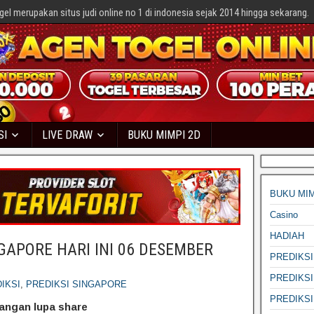
ogel merupakan situs judi online no 1 di indonesia sejak 2014 hingga sekarang.
SI
LIVE DRAW
BUKU MIMPI 2D
BUKU MIM
Casino
HADIAH
GAPORE HARI INI 06 DESEMBER
PREDIKSI
PREDIKS
IKSI
,
PREDIKSI SINGAPORE
PREDIKSI
angan lupa share