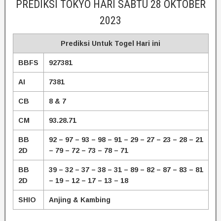
PREDIKSI TOKYO HARI SABTU 28 OKTOBER
2023
Prediksi Untuk Togel Hari ini
BBFS
927381
AI
7381
CB
8 & 7
CM
93.28.71
BB
92 – 97 – 93 – 98 – 91 – 29 – 27 – 23 – 28 – 21
2D
– 79 – 72 – 73 – 78 – 71
BB
39 – 32 – 37 – 38 – 31 – 89 – 82 – 87 – 83 – 81
2D
– 19 – 12 – 17 – 13 – 18
SHIO
Anjing & Kambing