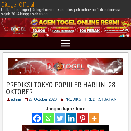
Ditogel Official
Daftar dan Login | DiTogel merupakan situs judi online no 1 di indonesia
sejak 2014 hingga sekarang.
PREDIKSI TOKYO POPULER HARI INI 28
OKTOBER
admin
27 Oktober 2023
PREDIKSI
,
PREDIKSI JAPAN
Jangan lupa share