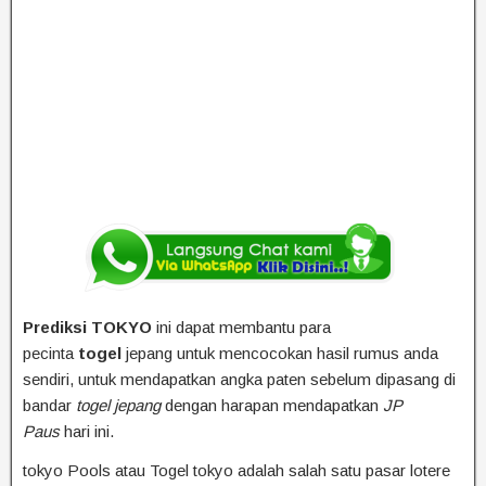
Prediksi TOKYO
ini dapat membantu para
pecinta
togel
jepang untuk mencocokan hasil rumus anda
sendiri, untuk mendapatkan angka paten sebelum dipasang di
bandar
togel jepang
dengan harapan mendapatkan
JP
Paus
hari ini.
tokyo Pools atau Togel tokyo adalah salah satu pasar lotere