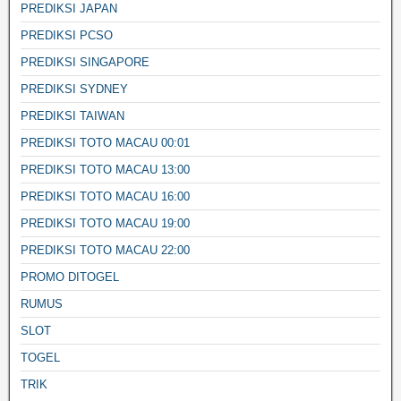
PREDIKSI JAPAN
PREDIKSI PCSO
PREDIKSI SINGAPORE
PREDIKSI SYDNEY
PREDIKSI TAIWAN
PREDIKSI TOTO MACAU 00:01
PREDIKSI TOTO MACAU 13:00
PREDIKSI TOTO MACAU 16:00
PREDIKSI TOTO MACAU 19:00
PREDIKSI TOTO MACAU 22:00
PROMO DITOGEL
RUMUS
SLOT
TOGEL
TRIK