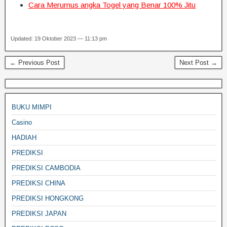
Cara Merumus angka Togel yang Benar 100% Jitu
Updated: 19 Oktober 2023 — 11:13 pm
← Previous Post
Next Post →
BUKU MIMPI
Casino
HADIAH
PREDIKSI
PREDIKSI CAMBODIA
PREDIKSI CHINA
PREDIKSI HONGKONG
PREDIKSI JAPAN