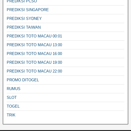
PREDIKSI PCSO
PREDIKSI SINGAPORE
PREDIKSI SYDNEY
PREDIKSI TAIWAN
PREDIKSI TOTO MACAU 00:01
PREDIKSI TOTO MACAU 13:00
PREDIKSI TOTO MACAU 16:00
PREDIKSI TOTO MACAU 19:00
PREDIKSI TOTO MACAU 22:00
PROMO DITOGEL
RUMUS
SLOT
TOGEL
TRIK