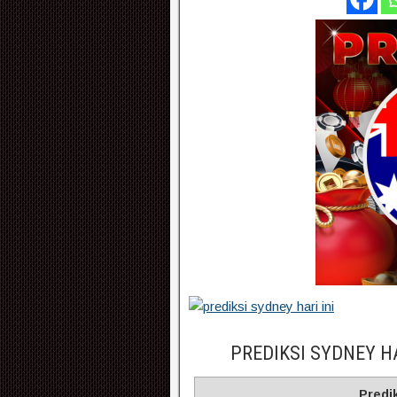
PREDIKSI SYDNEY H
Predik