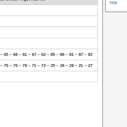
TRIK
 – 65 – 68 – 61 – 67 – 62 – 85 – 86 – 81 – 87 – 82
 – 75 – 76 – 78 – 71 – 72 – 25 – 26 – 28 – 21 – 27