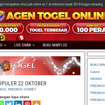
ogel merupakan situs judi online no 1 di indonesia sejak 2014 hingga sekarang.
SI
LIVE DRAW
BUKU MIMPI 2D
BUKU MIM
Casino
HADIAH
OPULER 22 OKTOBER
PREDIKSI
IKSI
,
PREDIKSI SYDNEY
PREDIKS
angan lupa share
PREDIKSI