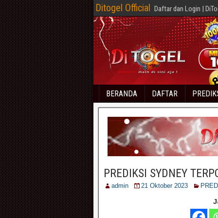
Ditogel Official
Daftar dan Login | DiT
BERANDA
DAFTAR
PREDIK
PREDIKSI SYDNEY TERP
admin
21 Oktober 2023
PRED
J