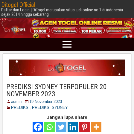
Ditogel Official
Daftar dan Login | DiTogel merupakan situs judi online no 1 di indonesia
sejak 2014 hingga sekarang.
PREDIKSI SYDNEY TERPOPULER 20
NOVEMBER 2023
admin
19 November 2023
PREDIKSI
,
PREDIKSI SYDNEY
Jangan lupa share