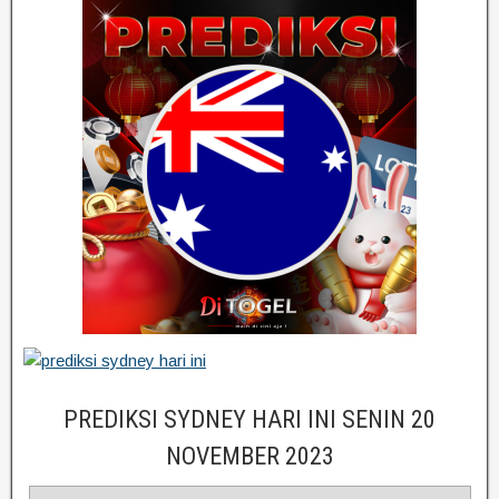
PREDIKSI SYDNEY HARI INI SENIN 20
NOVEMBER 2023