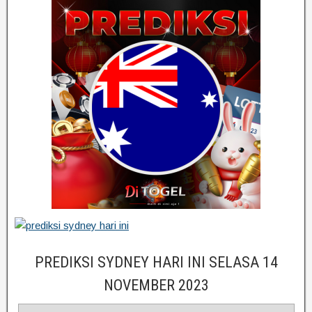
PREDIKSI SYDNEY HARI INI SELASA 14
NOVEMBER 2023