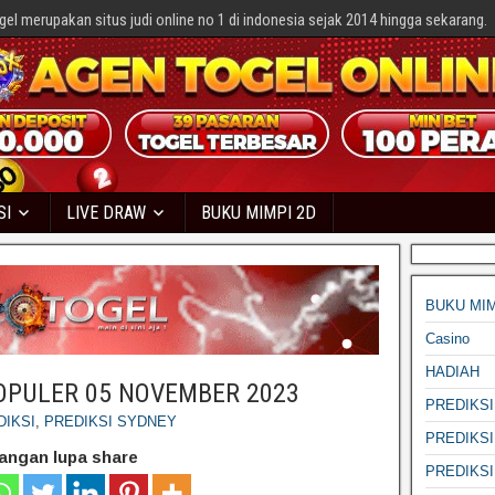
ogel merupakan situs judi online no 1 di indonesia sejak 2014 hingga sekarang.
SI
LIVE DRAW
BUKU MIMPI 2D
BUKU MIM
Casino
HADIAH
POPULER 05 NOVEMBER 2023
PREDIKSI
DIKSI
,
PREDIKSI SYDNEY
PREDIKS
angan lupa share
PREDIKSI