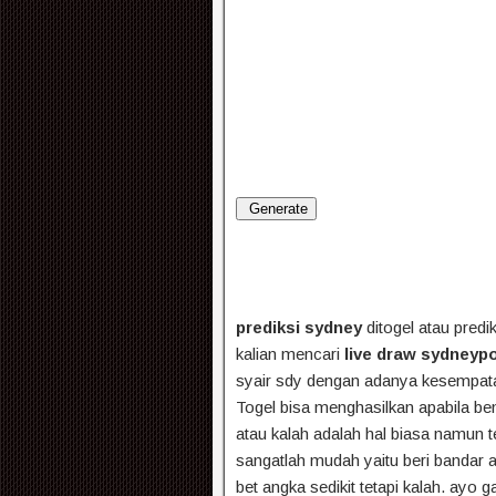
Generate
prediksi sydney
ditogel atau predi
kalian mencari
live draw sydneyp
syair sdy dengan adanya kesempata
Togel bisa menghasilkan apabila b
atau kalah adalah hal biasa namun 
sangatlah mudah yaitu beri bandar a
bet angka sedikit tetapi kalah. ayo 