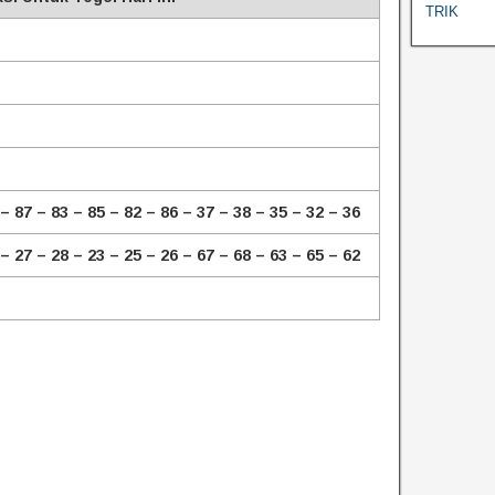
TRIK
 – 87 – 83 – 85 – 82 – 86 – 37 – 38 – 35 – 32 – 36
 – 27 – 28 – 23 – 25 – 26 – 67 – 68 – 63 – 65 – 62