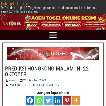
Ditogel Official
Daftar dan Login | DiTogel merupakan situs judi online no 1 di indonesia
sejak 2014 hingga sekarang.
PREDIKSI HONGKONG MALAM INI 22
OKTOBER
admin
21 Oktober 2023
PREDIKSI
,
PREDIKSI HONGKONG
Jangan lupa share