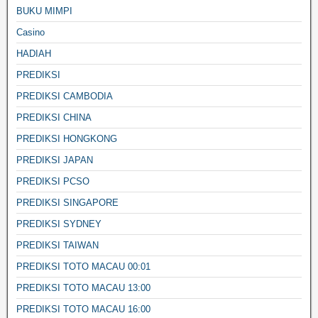
BUKU MIMPI
Casino
HADIAH
PREDIKSI
PREDIKSI CAMBODIA
PREDIKSI CHINA
PREDIKSI HONGKONG
PREDIKSI JAPAN
PREDIKSI PCSO
PREDIKSI SINGAPORE
PREDIKSI SYDNEY
PREDIKSI TAIWAN
PREDIKSI TOTO MACAU 00:01
PREDIKSI TOTO MACAU 13:00
PREDIKSI TOTO MACAU 16:00