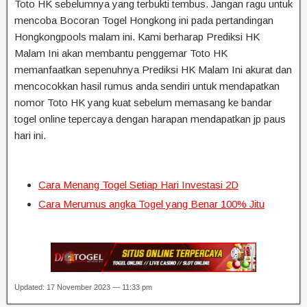
Toto HK sebelumnya yang terbukti tembus. Jangan ragu untuk
mencoba Bocoran Togel Hongkong ini pada pertandingan
Hongkongpools malam ini. Kami berharap Prediksi HK
Malam Ini akan membantu penggemar Toto HK
memanfaatkan sepenuhnya Prediksi HK Malam Ini akurat dan
mencocokkan hasil rumus anda sendiri untuk mendapatkan
nomor Toto HK yang kuat sebelum memasang ke bandar
togel online tepercaya dengan harapan mendapatkan jp paus
hari ini.
Cara Menang Togel Setiap Hari Investasi 2D
Cara Merumus angka Togel yang Benar 100% Jitu
Updated: 17 November 2023 — 11:33 pm