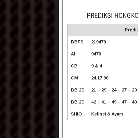
PREDIKSI HONGK
Predik
BBFS
219470
AI
9470
CB
9 & 4
CM
24.17.90
BB 2D
21 – 29 – 24 – 27 – 20
BB 2D
42 – 41 – 49 – 47 – 40
SHIO
Kelinci & Ayam