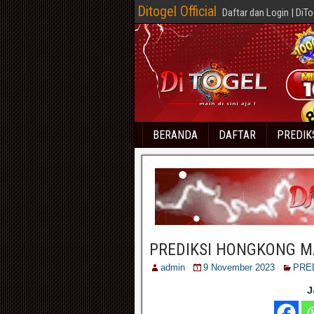
Ditogel Official
Daftar dan Login | DiT
BERANDA
DAFTAR
PREDIK
PREDIKSI HONGKONG M
admin
9 November 2023
PRE
J