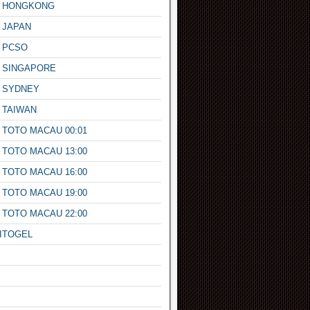
I HONGKONG
 JAPAN
 PCSO
I SINGAPORE
I SYDNEY
 TAIWAN
 TOTO MACAU 00:01
 TOTO MACAU 13:00
 TOTO MACAU 16:00
 TOTO MACAU 19:00
 TOTO MACAU 22:00
ITOGEL