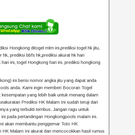
iksi Hongkong ditogel mlm ini,prediksi togel hk jitu,
er hk, prediksi bbfs hk,prediksi akurat hk hari
K hari ini, togel Hongkong hari ini, prediksi hongkong
ong) ini berisi nomor angka jitu yang dapat anda
pools anda. Kami ingin memberi Bocoran Togel
 kesempatan yang lebih baik untuk menang dalam
eakuratan Prediksi HK Malam Ini sudah teruji dari
ya yang terbukti tembus. Jangan ragu untuk
ni pada pertandingan Hongkongpools malam ini.
 Ini akan membantu penggemar Toto HK
 HK Malam Ini akurat dan mencocokkan hasil rumus