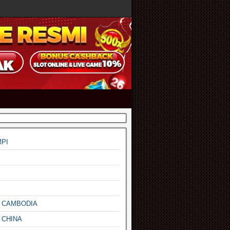
PI
I CAMBODIA
 CHINA