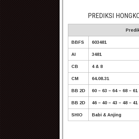
PREDIKSI HONGK
Predik
BBFS
603481
AI
3481
CB
4 & 8
CM
64.08.31
BB 2D
60 – 63 – 64 – 68 – 61
BB 2D
46 – 40 – 43 – 48 – 41
SHIO
Babi & Anjing