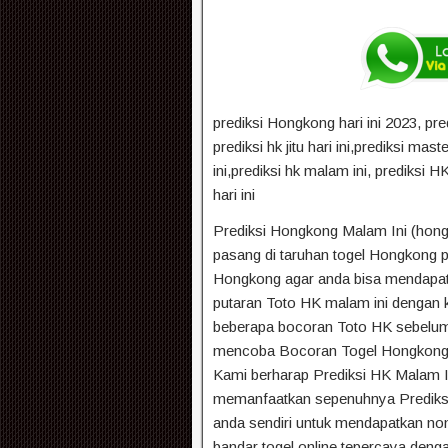
prediksi Hongkong hari ini 2023, pred
prediksi hk jitu hari ini,prediksi mast
ini,prediksi hk malam ini, prediksi H
hari ini
Prediksi Hongkong Malam Ini (hongk
pasang di taruhan togel Hongkong 
Hongkong agar anda bisa mendapat
putaran Toto HK malam ini dengan k
beberapa bocoran Toto HK sebelumn
mencoba Bocoran Togel Hongkong i
Kami berharap Prediksi HK Malam
memanfaatkan sepenuhnya Prediksi
anda sendiri untuk mendapatkan n
bandar togel online tepercaya denga