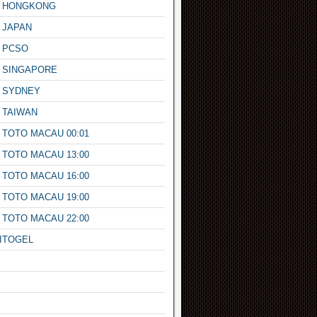
I HONGKONG
 JAPAN
 PCSO
I SINGAPORE
I SYDNEY
 TAIWAN
 TOTO MACAU 00:01
 TOTO MACAU 13:00
 TOTO MACAU 16:00
 TOTO MACAU 19:00
 TOTO MACAU 22:00
ITOGEL