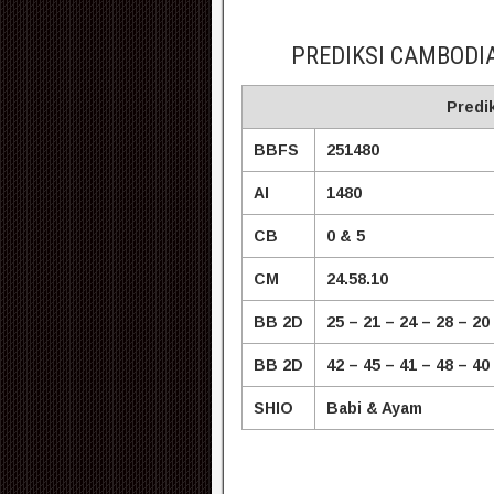
PREDIKSI CAMBODIA
Predik
BBFS
251480
AI
1480
CB
0 & 5
CM
24.58.10
BB 2D
25 – 21 – 24 – 28 – 20
BB 2D
42 – 45 – 41 – 48 – 40
SHIO
Babi & Ayam