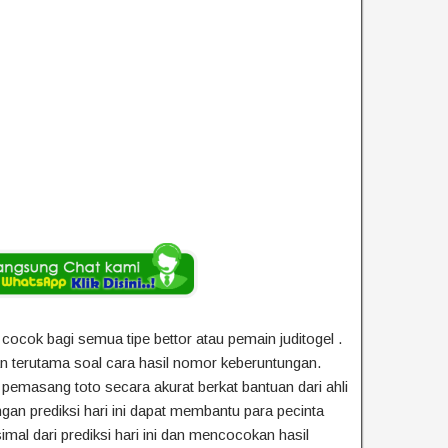
ocok bagi semua tipe bettor atau pemain juditogel .
an terutama soal cara hasil nomor keberuntungan.
emasang toto secara akurat berkat bantuan dari ahli
gan prediksi hari ini dapat membantu para pecinta
mal dari prediksi hari ini dan mencocokan hasil