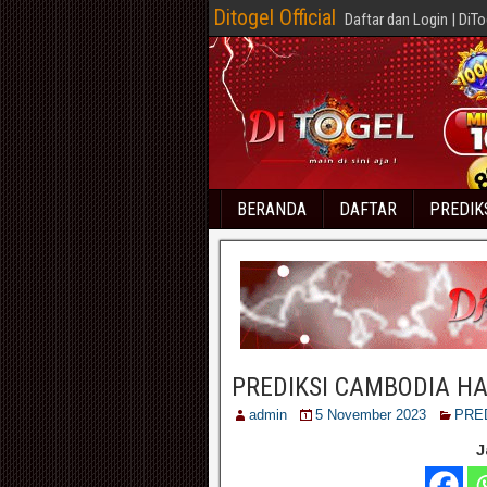
Ditogel Official
Daftar dan Login | DiT
BERANDA
DAFTAR
PREDIK
PREDIKSI CAMBODIA HA
admin
5 November 2023
PRE
J