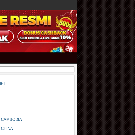
PI
I CAMBODIA
 CHINA