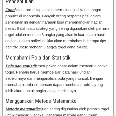
Pendahuluan
Togel
atau toto gelap adalah permainan judi yang sangat
populer di Indonesia. Banyak orang berpartisipasi dalam
permainan ini dengan harapan bisa memenangkan hadiah
besar. Salah satu strategi yang sering digunakan oleh pemain
togel adalah mencari 3 angka yang akan keluar dalam hasil
undian. Dalam artikel ini, kita akan membahas beberapa tips
dan trik untuk mencari 3 angka togel yang akurat.
Memahami Pola dan Statistik
Pola dan statistik
merupakan dasar dalam mencari 3 angka
togel. Pemain harus mempelajari data hasil undian
sebelumnya dan menganalisis pola yang muncul. Dengan
memahami pola ini, pemain dapat membuat prediksi yang
lebih akurat untuk angka-angka berikutnya.
Menggunakan Metode Matematika
Metode matematika
juga sering digunakan oleh pemain togel
untuk mencari 3 angka. Beberapa metode yang umum