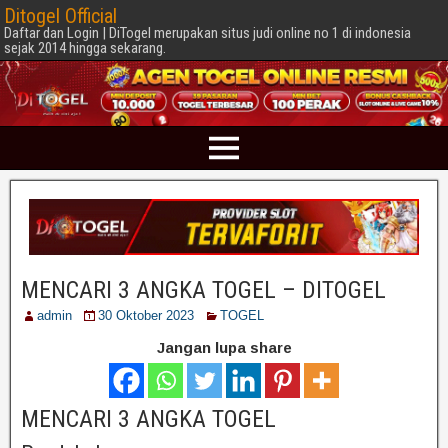
Ditogel Official
Daftar dan Login | DiTogel merupakan situs judi online no 1 di indonesia
sejak 2014 hingga sekarang.
MENCARI 3 ANGKA TOGEL – DITOGEL
admin
30 Oktober 2023
TOGEL
Jangan lupa share
MENCARI 3 ANGKA TOGEL