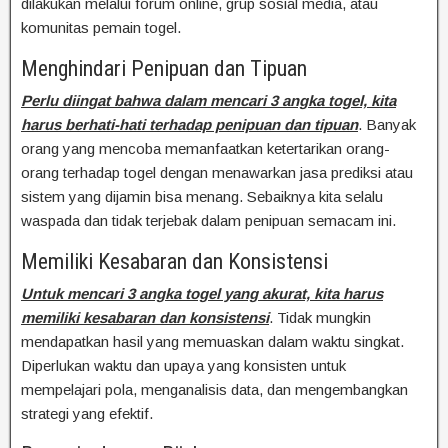
dilakukan melalui forum online, grup sosial media, atau
komunitas pemain togel.
Menghindari Penipuan dan Tipuan
Perlu diingat bahwa dalam mencari 3 angka togel, kita
harus berhati-hati terhadap penipuan dan tipuan
. Banyak
orang yang mencoba memanfaatkan ketertarikan orang-
orang terhadap togel dengan menawarkan jasa prediksi atau
sistem yang dijamin bisa menang. Sebaiknya kita selalu
waspada dan tidak terjebak dalam penipuan semacam ini.
Memiliki Kesabaran dan Konsistensi
Untuk mencari 3 angka togel yang akurat, kita harus
memiliki kesabaran dan konsistensi
. Tidak mungkin
mendapatkan hasil yang memuaskan dalam waktu singkat.
Diperlukan waktu dan upaya yang konsisten untuk
mempelajari pola, menganalisis data, dan mengembangkan
strategi yang efektif.