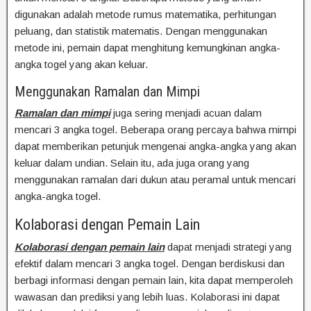
digunakan adalah metode rumus matematika, perhitungan
peluang, dan statistik matematis. Dengan menggunakan
metode ini, pemain dapat menghitung kemungkinan angka-
angka togel yang akan keluar.
Menggunakan Ramalan dan Mimpi
Ramalan dan mimpi
juga sering menjadi acuan dalam
mencari 3 angka togel. Beberapa orang percaya bahwa mimpi
dapat memberikan petunjuk mengenai angka-angka yang akan
keluar dalam undian. Selain itu, ada juga orang yang
menggunakan ramalan dari dukun atau peramal untuk mencari
angka-angka togel.
Kolaborasi dengan Pemain Lain
Kolaborasi dengan pemain lain
dapat menjadi strategi yang
efektif dalam mencari 3 angka togel. Dengan berdiskusi dan
berbagi informasi dengan pemain lain, kita dapat memperoleh
wawasan dan prediksi yang lebih luas. Kolaborasi ini dapat